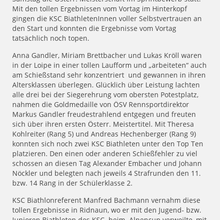
Mit den tollen Ergebnissen vom Vortag im Hinterkopf
gingen die KSC BiathletenInnen voller Selbstvertrauen an
den Start und konnten die Ergebnisse vom Vortag
tatsächlich noch topen.
Anna Gandler, Miriam Brettbacher und Lukas Kröll waren
in der Loipe in einer tollen Laufform und „arbeiteten“ auch
am Schießstand sehr konzentriert und gewannen in ihren
Altersklassen überlegen. Glücklich über Leistung lachten
alle drei bei der Siegerehrung vom obersten Potestplatz,
nahmen die Goldmedaille von ÖSV Rennsportdirektor
Markus Gandler freudestrahlend entgegen und freuten
sich über ihren ersten Österr. Meistertitel. Mit Theresa
Kohlreiter (Rang 5) und Andreas Hechenberger (Rang 9)
konnten sich noch zwei KSC Biathleten unter den Top Ten
platzieren. Den einen oder anderen Schießfehler zu viel
schossen an diesen Tag Alexander Embacher und Johann
Nöckler und belegten nach jeweils 4 Strafrunden den 11.
bzw. 14 Rang in der Schülerklasse 2.
KSC Biathlonreferent Manfred Bachmann vernahm diese
tollen Ergebnisse in Ridnaun, wo er mit den Jugend- bzw.
Junioren Biathleten des KSC beim Alpencup verweilte, mit