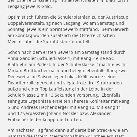
den österreichischen Sprintmeisterschaften im Biathlon in
Leogang jeweils Gold.
Optimistisch fuhren die Schülerbiathlen zu der Austriacup
Doppelveranstaltung nach Leogang, wo am Samstag und
Sonntag jeweils ein Sprintbewerb stattfand. Beim Bewerb
am Sonntag wurden zusätzlich die Österreichischen
Meister über die Sprintdistanz ermittelt.
Schon nach dem ersten Bewerb am Samstag stand durch
Anna Gandler (Schülerklasse 1) mit Rang 2 eine KSC
Biathletin am Podest. In der Schülerklasse 2 machte es ihr
Miriam Brettbacher nach und belegte ebenfalls Rang zwei.
Der zweifache Saisonsieger Lukas Kröll wurde seiner
Favoritenrolle gerecht und siegte trotz drei Strafrunden
aufgrund einer Top Laufleistung in der Loipe in der
Schülerklasse 2 mit 13 Sekunden Vorsprung. Ebenfalls
sehr gute Ergebnisse erzielten Theresa Kohlreiter mit Rang
5 und Andreas Hechenberger mit Rang 10. Mit Rang 11
und 12 verpassten Johann Nöckler bzw. Alexander
Embacher leider knapp die Top Ten.
Am nächsten Tag fand dann auf derselben Strecke wie am
Samstag die Österr. Meisterschaft im Sprintbewerb statt.