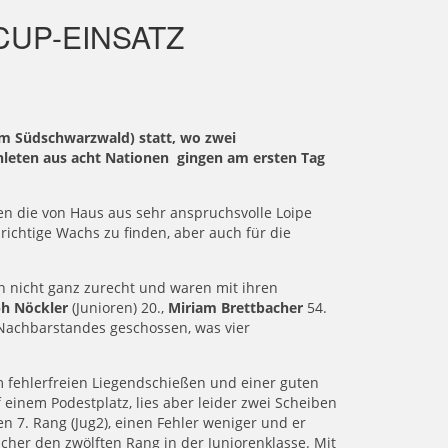
CUP-EINSATZ
 im Südschwarzwald) statt, wo zwei
hleten aus acht Nationen gingen am ersten Tag
n die von Haus aus sehr anspruchsvolle Loipe
richtige Wachs zu finden, aber auch für die
n nicht ganz zurecht und waren mit ihren
ph Nöckler
(Junioren) 20.,
Miriam Brettbacher
54.
 Nachbarstandes geschossen, was vier
 fehlerfreien Liegendschießen und einer guten
einem Podestplatz, lies aber leider zwei Scheiben
 7. Rang (Jug2), einen Fehler weniger und er
icher den zwölften Rang in der Juniorenklasse. Mit