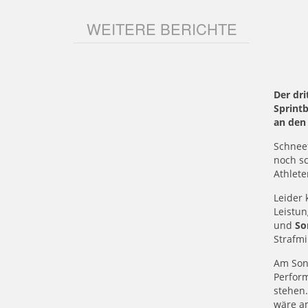
WEITERE BERICHTE
Der dr
Sprint
an den 
Schneef
noch sc
Athlete
Leider
Leistun
und
So
Strafmi
Am Son
Perfor
stehen.
wäre a