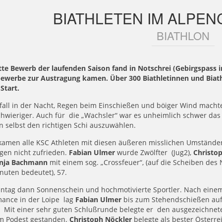
BIATHLETEN IM ALPEN
BIATHLON
itte Bewerb der laufenden Saison fand in Notschrei (Gebirgspass
bewerbe zur Austragung kamen. Über 300 Biathletinnen und Biat
Start.
all in der Nacht, Regen beim Einschießen und böiger Wind machte
hwieriger. Auch für die „Wachsler“ war es unheimlich schwer das 
n selbst den richtigen Schi auszuwählen.
 kamen alle KSC Athleten mit diesen äußeren misslichen Umstände
gen nicht zufrieden.
Fabian Ulmer
wurde Zwölfter (Jug2),
Christo
nja Bachmann
mit einem sog. „Crossfeuer“, (auf die Scheiben des
nuten bedeutet), 57.
ntag dann Sonnenschein und hochmotivierte Sportler. Nach einem
mance in der Loipe lag
Fabian Ulmer
bis zum Stehendschießen auf 
 Mit einer sehr guten Schlußrunde belegte er den ausgezeichneten
m Podest gestanden.
Christoph Nöckler
belegte als bester Österre