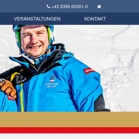
+43 5356 62301-0
KSC Sportgeschichte
uschbörse
tglieder Bekleidungsshop
VERANSTALTUNGEN
KONTAKT