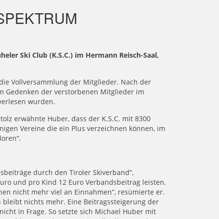
SSPEKTRUM
eler Ski Club (K.S.C.) im Hermann Reisch-Saal,
r die Vollversammlung der Mitglieder. Nach der
m Gedenken der verstorbenen Mitglieder im
 verlesen wurden.
tolz erwähnte Huber, dass der K.S.C. mit 8300
wenigen Vereine die ein Plus verzeichnen können, im
loren“.
beiträge durch den Tiroler Skiverband“,
uro und pro Kind 12 Euro Verbandsbeitrag leisten.
nen nicht mehr viel an Einnahmen“, resümierte er.
 bleibt nichts mehr. Eine Beitragssteigerung der
icht in Frage. So setzte sich Michael Huber mit