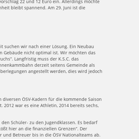
schlag 22 und 12 Euro ein. Allerdings möchte
heit bleibt spannend. Am 29. Juni ist die
eit suchen wir nach einer Lösung. Ein Neubau
gen Gebäude nicht optimal ist. Wir möchten das
chs“. Langfristig muss der K.S.C. das
Hahnenkammbahn derzeit seitens Gemeinde als
Überlegungen angestellt werden, dies wird jedoch
 den diversen ÖSV-Kadern für die kommende Saison
 2012 war es eine Athletin, 2014 bereits sechs,
 den Schüler- zu den Jugendklassen. Es bedarf
stößt hier an die finanziellen Grenzen“. Der
r und Betreuer bis in die ÖSV Nationalteams ab.