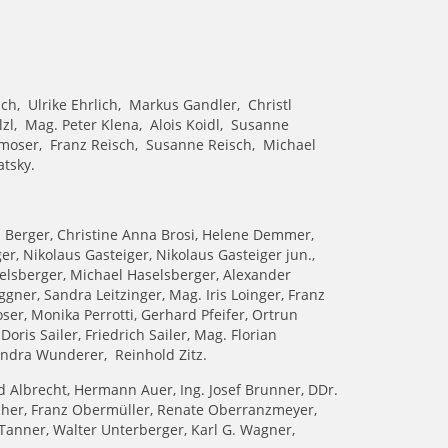
ich, Ulrike Ehrlich, Markus Gandler, Christl
zl, Mag. Peter Klena, Alois Koidl, Susanne
moser, Franz Reisch, Susanne Reisch, Michael
atsky.
s Berger, Christine Anna Brosi, Helene Demmer,
r, Nikolaus Gasteiger, Nikolaus Gasteiger jun.,
selsberger, Michael Haselsberger, Alexander
ggner, Sandra Leitzinger, Mag. Iris Loinger, Franz
r, Monika Perrotti, Gerhard Pfeifer, Ortrun
oris Sailer, Friedrich Sailer, Mag. Florian
exandra Wunderer, Reinhold Zitz.
ed Albrecht, Hermann Auer, Ing. Josef Brunner, DDr.
acher, Franz Obermüller, Renate Oberranzmeyer,
Tanner, Walter Unterberger, Karl G. Wagner,