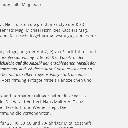
nders alle Mitglieder.
. Hier rückten die größten Erfolge der K.S.C.
senrats Mag. Michael Horn, des Kassiers Mag.
gsgemäße Geschäftsgebarung bestätigte, kam es zur
ng eingegangener Anträge) von Schriftführer und
eneralversammlung - Abs. (4) Den Vorsitz in der
cksicht auf die Anzahl der erschienenen Mitglieder
nwesend sind. Ist diese Anzahl nicht erschienen, so
n Ort mit derselben Tagesordnung statt, die ohne
 Abstimmung erfolgte mittels Handzeichen und
.
rstand Hermann Kralinger nahm diese vor. Es
le, Dr. Harald Herbert, Hans Molterer, Franz
Wolffersdorff und Werner Ziepl. Die
timmung die Vorgenannten.
ür 25, 40, 50, 60 und 70-jähriger Mitgliedschaft