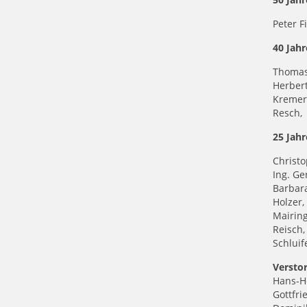
Peter F
40 Jahr
Thomas 
Herbert
Kremer
Resch, 
25 Jahr
Christo
Ing. Ge
Barbara
Holzer,
Mairing
Reisch,
Schluif
Versto
Hans-He
Gottfri