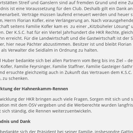
ortstätten Streif und Ganslern sind auf fremden Grund und eine 
dnis ist eine Voraussetzung für den Club. Deshalb gilt ein Dank a
enarbeit. Verträge müssen laufend erneuert werden und heuer 
m, Herrn Florian Kofler, eine Verlängerung an. Nach vorausgehen
chaft seitens Familie Kofler kam es zu einer „Kitzbüheler Lösung“
en. Der K.S.C. hat für ein Viertel Jahrhundert die HKR Rechte, glei
n erreicht. Für die Landwirtschaft und die Gastwirtschaft ist der 
er, hier neue Pächter abzustimmen. Besitzer ist und bleibt Florian 
 als Verwalter die Seidlalm in Ordnung zu halten.
 Huber bedankte sich bei allen Partnern vom Berg bis ins Ziel – 
 Kofler, Familie Feyrsinger, Familie Staffner, Familie Gasteiger-Sat
und ersuchte gleichzeitig auch in Zukunft das Vertrauen dem K.S
, zu schenken.
rktung der Hahnenkamm-Rennen
wicklung der HKR bringen auch viele Fragen, Sorgen mit sich und s
ation mit dem ÖSV vergeben und die Werberechte wurden langfrist
sich ständig, die Rennen weiterzuentwickeln.
ndnis und Dank
 bedankte sich der Präsident bei seiner Familie, insbesondre Gatti