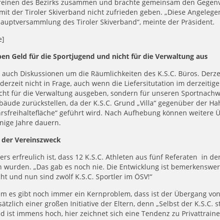
reinen des Bezirks zusammen und brachte gemeinsam den Gegenvor
mit der Tiroler Skiverband nicht zufrieden geben. „Diese Angelegen
auptversammlung des Tiroler Skiverband“, meinte der Präsident.
e]
en Geld für die Sportjugend und nicht für die Verwaltung aus
 auch Diskussionen um die Räumlichkeiten des K.S.C. Büros. Derz
erzeit nicht in Frage, auch wenn die Liefersitutation im derzeiti
cht für die Verwaltung ausgeben, sondern für unseren Sportnachwu
bäude zurückstellen, da der K.S.C. Grund „Villa“ gegenüber der 
rsfreihaltefläche“ geführt wird. Nach Aufhebung können weitere 
nige Jahre dauern.
– der Vereinszweck
rs erfreulich ist, dass 12 K.S.C. Athleten aus fünf Referaten in
 wurden. „Das gab es noch nie. Die Entwicklung ist bemerkenswert.
ht und nun sind zwölf K.S.C. Sportler im ÖSV!“
m es gibt noch immer ein Kernproblem, dass ist der Übergang von
sätzlich einer großen Initiative der Eltern, denn „Selbst der K.S.C. 
 ist immens hoch, hier zeichnet sich eine Tendenz zu Privattraine