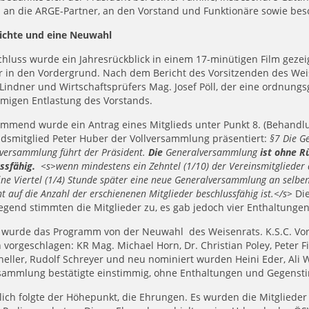
 an die ARGE-Partner, an den Vorstand und Funktionäre sowie beso
richte und eine Neuwahl
hluss wurde ein Jahresrückblick in einem 17-minütigen Film gezeigt
r in den Vordergrund. Nach dem Bericht des Vorsitzenden des Wei
Lindner und Wirtschaftsprüfers Mag. Josef Pöll, der eine ordnun
mmigen Entlastung des Vorstands.
mmend wurde ein Antrag eines Mitglieds unter Punkt 8. (Behandlu
ndsmitglied Peter Huber der Vollversammlung präsentiert:
§7 Die G
versammlung führt der Präsident.
Die
Generalversammlung
ist ohne Rü
ussfähig.
<s>wenn mindestens ein Zehntel (1/10) der Vereinsmitglieder a
eine Viertel (1/4) Stunde später eine neue Generalversammlung an selbe
ht auf die Anzahl der erschienenen Mitglieder beschlussfähig ist.</s>
Die
gend stimmten die Mitglieder zu, es gab jedoch vier Enthaltungen
t wurde das Programm von der Neuwahl des Weisenrats. K.S.C. Vo
vorgeschlagen: KR Mag. Michael Horn, Dr. Christian Poley, Peter Fi
heller, Rudolf Schreyer und neu nominiert wurden Heini Eder, Ali 
rsammlung bestätigte einstimmig, ohne Enthaltungen und Gegens
lich folgte der Höhepunkt, die Ehrungen. Es wurden die Mitglieder f