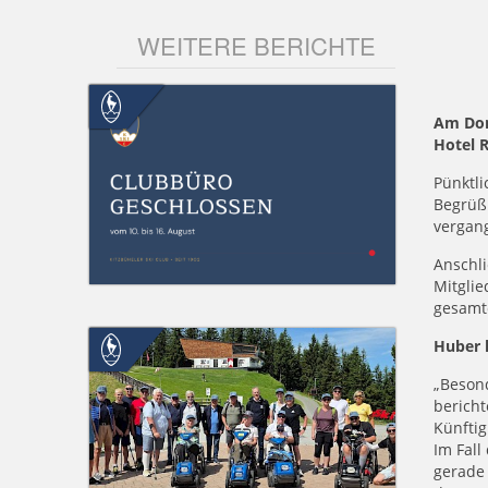
WEITERE BERICHTE
Am Don
Hotel 
Pünktli
Begrüß
vergang
Anschli
Mitglie
gesamte
Huber k
„Besond
bericht
Künftig
Im Fall
gerade 