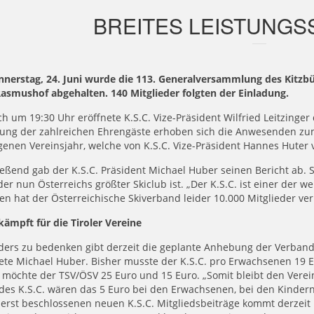
BREITES LEISTUNG
nerstag, 24. Juni wurde die 113. Generalversammlung des Kitzbüh
Rasmushof abgehalten. 140 Mitglieder folgten der Einladung.
ch um 19:30 Uhr eröffnete K.S.C. Vize-Präsident Wilfried Leitzinge
ung der zahlreichen Ehrengäste erhoben sich die Anwesenden zu
enen Vereinsjahr, welche von K.S.C. Vize-Präsident Hannes Huter
eßend gab der K.S.C. Präsident Michael Huber seinen Bericht ab. S
der nun Österreichs größter Skiclub ist. „Der K.S.C. ist einer der 
n hat der Österreichische Skiverband leider 10.000 Mitglieder ver
ämpft für die Tiroler Vereine
ers zu bedenken gibt derzeit die geplante Anhebung der Verbands
ete Michael Huber. Bisher musste der K.S.C. pro Erwachsenen 19 E
 möchte der TSV/ÖSV 25 Euro und 15 Euro. „Somit bleibt den Verei
 des K.S.C. wären das 5 Euro bei den Erwachsenen, bei den Kindern
erst beschlossenen neuen K.S.C. Mitgliedsbeiträge kommt derzeit n