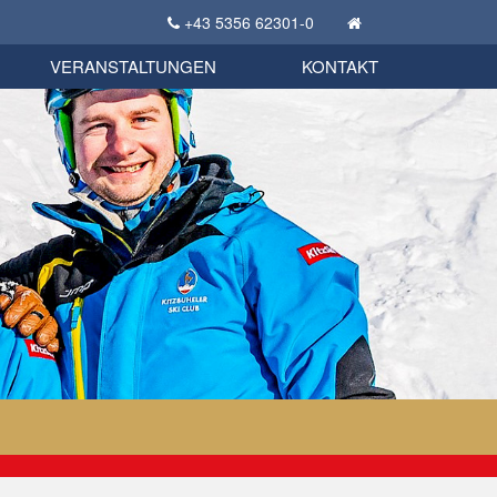
+43 5356 62301-0
KSC Sportgeschichte
uschbörse
tglieder Bekleidungsshop
VERANSTALTUNGEN
KONTAKT