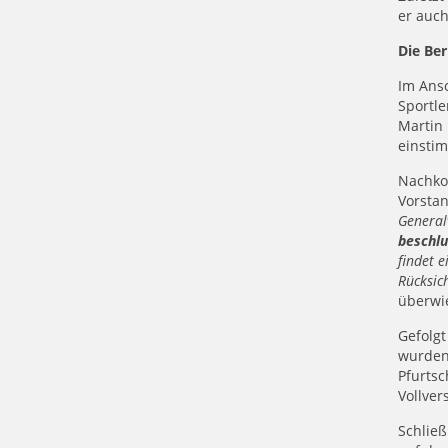
er auch
Die Be
Im Ansc
Sportle
Martin 
einsti
Nachko
Vorsta
General
beschl
findet 
Rücksic
überwie
Gefolg
wurden 
Pfurtsc
Vollve
Schließ