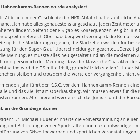
. Hahnenkamm-Rennen wurde analysiert
te Abbruch in der Geschichte der HKR-Abfahrt hatte zahlreiche A
nahe. „Ich habe alles genauestens angeschaut, jeden Zentimeter u
eiten finden“. Seitens der FIS gab es Konsequenzen: es gibt in K
ndigkeit im Bereich Oberhausberg wird verringert, die Kompressi
ete optische Markierungen geben, die Startzeiten werden für besse
zung für den Super-G auf Überschneidungen geachtet. „Derzeit gib
ie Meinung, es müsste alles neu gestaltet und an die modernen Z
ch und persönlich der Meinung, dass der klassische Charakter des A
bination wird die FIS mittelfristig grundsätzlich stellen“. Huber
chehen bleiben und trotzdem die Werte der Vergangenheit nicht v
mmenden Jahr führt der K.S.C. vor dem Hahnenkamm-Rennen einen 
lle und das Ziel ist am Oberhausberg. Wir müssen etwas für die Na
asten können. Alternierend werden sich das Juniors und der Euro
nk an die Grundeigentümer
sident Dr. Michael Huber erinnerte die Vollversammlung an einen 
ung und Betreuung eigener Sportstätten und dazu notwendiger Inf
chführung von Skiwettbewerben und sportlichen Veranstaltungen.