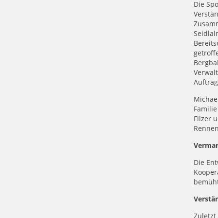
Die Sp
Verstän
Zusamm
Seidlal
Bereits
getroff
Bergbah
Verwalt
Auftrag
Michael
Familie
Filzer 
Rennen
Verma
Die Ent
Kooper
bemüht 
Verstä
Zuletzt