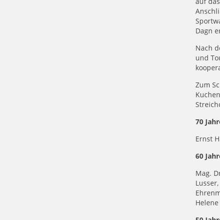
auf da
Anschli
Sportwa
Dagn e
Nach de
und Tou
kooper
Zum Sch
Kuchen 
Streic
70 Jahr
Ernst H
60 Jahr
Mag. Dr
Lusser
Ehrenmi
Helene
50 Jahr