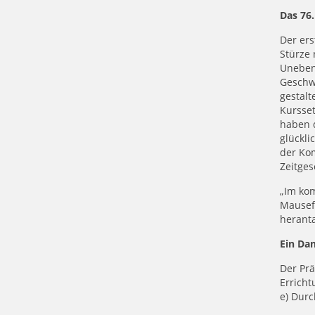
Das 76
Der ers
Stürze 
Unebenh
Geschwi
gestalt
Kursset
haben d
glückli
der Kom
Zeitges
„Im ko
Mausefa
herant
Ein Da
Der Prä
Erricht
e) Dur