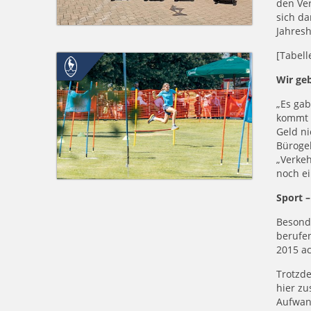
den Ve
sich da
Jahresh
[Tabell
Wir geb
„Es gab
kommt d
Geld ni
Büroge
„Verkeh
noch ei
Sport 
Besonde
berufen
2015 ac
Trotzde
hier zu
Aufwand