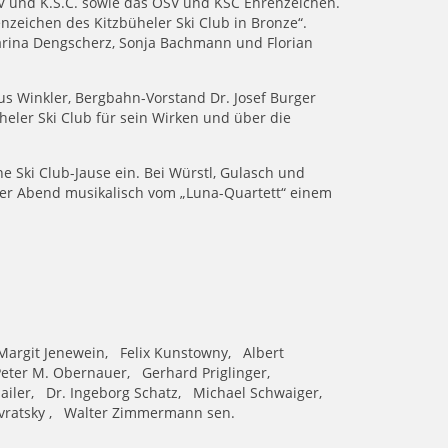
V und K.S.C. sowie das ÖSV und KSC Ehrenzeichen.
nzeichen des Kitzbüheler Ski Club in Bronze“.
 Carina Dengscherz, Sonja Bachmann und Florian
s Winkler, Bergbahn-Vorstand Dr. Josef Burger
heler Ski Club für sein Wirken und über die
e Ski Club-Jause ein. Bei Würstl, Gulasch und
der Abend musikalisch vom „Luna-Quartett“ einem
.
 Margit Jenewein, Felix Kunstowny, Albert
eter M. Obernauer, Gerhard Priglinger,
Sailer, Dr. Ingeborg Schatz, Michael Schwaiger,
Zavratsky , Walter Zimmermann sen.