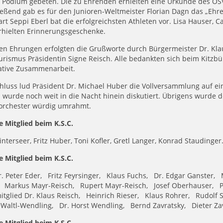
s Podium gebeten. Die zu Ehrenden erhielten eine Urkunde des ÖS
eßend gab es für den Junioren-Weltmeister Florian Dagn das „Ehre
rt Seppi Eberl bat die erfolgreichsten Athleten vor. Lisa Hauser,
rhielten Erinnerungsgeschenke.
n Ehrungen erfolgten die Grußworte durch Bürgermeister Dr. Klau
rismus Präsidentin Signe Reisch. Alle bedankten sich beim Kitzbü
ative Zusammenarbeit.
luss lud Präsident Dr. Michael Huber die Vollversammlung auf ein
wurde noch weit in die Nacht hinein diskutiert. Übrigens wurde 
horchester würdig umrahmt.
e Mitglied beim K.S.C.
interseer, Fritz Huber, Toni Kofler, Gretl Langer, Konrad Staudinger
e Mitglied beim K.S.C.
. Peter Eder, Fritz Feyrsinger, Klaus Fuchs, Dr. Edgar Ganster,
, Markus Mayr-Reisch, Rupert Mayr-Reisch, Josef Oberhauser, P
tglied Dr. Klaus Reisch, Heinrich Rieser, Klaus Rohrer, Rudolf 
 Waltl-Wendling, Dr. Horst Wendling, Bernd Zavratsky, Dieter 
e Mitglied beim K.S.C.