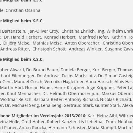
ile, Christian Osanna.
e Mitglied beim K.S.C.
Bartenstein, Jan-Oliver Croy, Christina Ehrlich, Ing. Wilhelm Ehrl
, Dr. Harald Herbert, Konrad Herbert, Manfred Hofer, Kathrin Höl
, DI Jörg Meise, Mathias Meise, Anton Oberacher, Christina Ober
Andreas Ritter, Christoph Schott, Andreas Winkler, Susanne Zavr
e Mitglied beim K.S.C.
pher Alward, Dr. Bruno Bauer, Daniela Berger, Kurt Berger, Thoma
rhard Eilenberger, Dr. Andreas Fuchs-Martschitz, Dr. Simon Gasteige
 Gent, Manuel Gosch, Veronika Hagleitner, Anna Harisch, Alois Ha
 Martin Hörl, Florian Huber, Heinz Krippner, Inge Krippner, Peter La
er, Knut Mennacher, Dr. Helmuth Obermoser jun., Markus Obermose
 Wolfmar Reisch, Barbara Reiter, Anthony Richard, Nicolas Richard, D
er, Dr. Michael Seng, Lena Seng, Gertraud Stark, Günter Stark, Al
rbene Mitglieder im Vereinsjahr 2015/2016:
Karl Heinz Aibl, Wilfri
inz Höfle, Gretl Huber, Robert Kanzler, Lis Liebethal, Franz Neub
ed Planer, Anton Roucka, Hermann Schuster, Maria Stampfl, Martin 