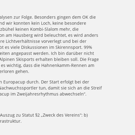
nalysen zur Folge. Besonders gingen dem OK die
nd wir konnten kein Loch, keine besondere
itzbühel keinen Kombi-Slalom mehr, die
on am Hausberg wird beleuchtet, es wird anders
re Lichtverhältnisse vorverlegt und bei der
t es viele Diskussionen im Skirennsport. 99%
eiten angepasst werden. Ich bin darüber nicht
lpinen Skisports erhalten bleiben soll. Die Frage
 ist es wichtig, dass die Hahnenkamm-Rennen am
erloren gehen.
Europacup durch. Der Start erfolgt bei der
chwuchssportler tun, damit sie sich an die Streif
pacup im Zweijahresrhythmus abwechseln“.
Auszug zu Statut §2 „Zweck des Vereins“: b)
rastruktur.