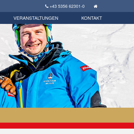
+43 5356 62301-0
KSC Sportgeschichte
uschbörse
tglieder Bekleidungsshop
VERANSTALTUNGEN
KONTAKT