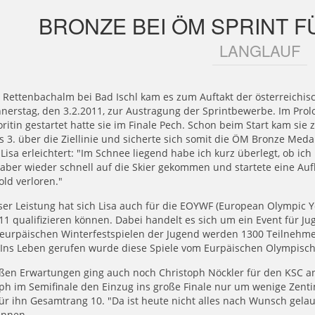
BRONZE BEI ÖM SPRINT F
LANGLAUF
 Rettenbachalm bei Bad Ischl kam es zum Auftakt der österreichi
erstag, den 3.2.2011, zur Austragung der Sprintbewerbe. Im Prolo
oritin gestartet hatte sie im Finale Pech. Schon beim Start kam sie 
s 3. über die Ziellinie und sicherte sich somit die ÖM Bronze Medai
Lisa erleichtert: "Im Schnee liegend habe ich kurz überlegt, ob ich
 aber wieder schnell auf die Skier gekommen und startete eine Au
old verloren."
ser Leistung hat sich Lisa auch für die EOYWF (European Olympic Yo
11 qualifizieren können. Dabei handelt es sich um ein Event für Ju
eurpäischen Winterfestspielen der Jugend werden 1300 Teilnehmer
 Ins Leben gerufen wurde diese Spiele vom Eurpäischen Olympisch
ßen Erwartungen ging auch noch Christoph Nöckler für den KSC an 
ph im Semifinale den Einzug ins große Finale nur um wenige Zentim
ür ihn Gesamtrang 10. "Da ist heute nicht alles nach Wunsch gelau
nnen.