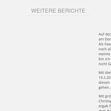
WEITERE BERICHTE
Auf der
am Donn
Als Fav
noch al
meinte 
bin ich
nicht G
Mit die
19.2.20
diesen 
gehen.
Mit gro
Christo
ergab f
dem Re