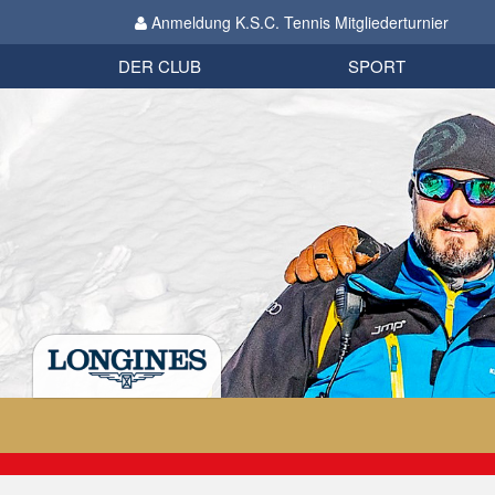
Anmeldung K.S.C. Tennis Mitgliederturnier
Biathlon
Organisation
Datenschutzverordnung 2018
Impressum
DER CLUB
SPORT