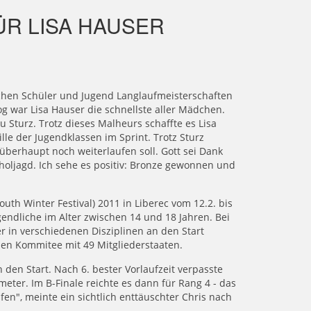
ÜR LISA HAUSER
schen Schüler und Jugend Langlaufmeisterschaften
g war Lisa Hauser die schnellste aller Mädchen.
zu Sturz. Trotz dieses Malheurs schaffte es Lisa
lle der Jugendklassen im Sprint. Trotz Sturz
 überhaupt noch weiterlaufen soll. Gott sei Dank
fholjagd. Ich sehe es positiv: Bronze gewonnen und
uth Winter Festival) 2011 in Liberec vom 12.2. bis
gendliche im Alter zwischen 14 und 18 Jahren. Bei
 in verschiedenen Disziplinen an den Start
en Kommitee mit 49 Mitgliederstaaten.
den Start. Nach 6. bester Vorlaufzeit verpasste
eter. Im B-Finale reichte es dann für Rang 4 - das
fen", meinte ein sichtlich enttäuschter Chris nach