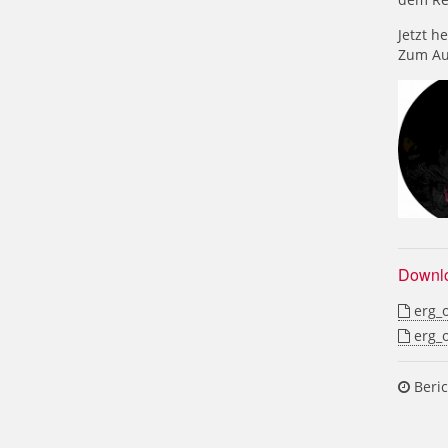
Jetzt h
Zum Au
Downl
erg_o
erg_o
Beric