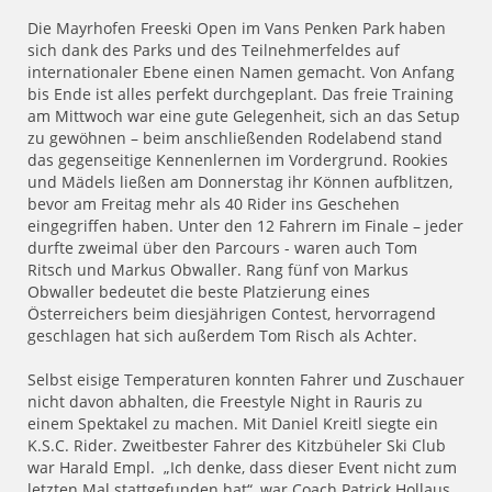
Die Mayrhofen Freeski Open im Vans Penken Park haben
sich dank des Parks und des Teilnehmerfeldes auf
internationaler Ebene einen Namen gemacht. Von Anfang
bis Ende ist alles perfekt durchgeplant. Das freie Training
am Mittwoch war eine gute Gelegenheit, sich an das Setup
zu gewöhnen – beim anschließenden Rodelabend stand
das gegenseitige Kennenlernen im Vordergrund. Rookies
und Mädels ließen am Donnerstag ihr Können aufblitzen,
bevor am Freitag mehr als 40 Rider ins Geschehen
eingegriffen haben. Unter den 12 Fahrern im Finale – jeder
durfte zweimal über den Parcours - waren auch Tom
Ritsch und Markus Obwaller. Rang fünf von Markus
Obwaller bedeutet die beste Platzierung eines
Österreichers beim diesjährigen Contest, hervorragend
geschlagen hat sich außerdem Tom Risch als Achter.
Selbst eisige Temperaturen konnten Fahrer und Zuschauer
nicht davon abhalten, die Freestyle Night in Rauris zu
einem Spektakel zu machen. Mit Daniel Kreitl siegte ein
K.S.C. Rider. Zweitbester Fahrer des Kitzbüheler Ski Club
war Harald Empl. „Ich denke, dass dieser Event nicht zum
letzten Mal stattgefunden hat“, war Coach Patrick Hollaus