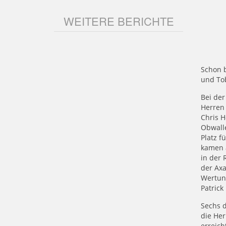
WEITERE BERICHTE
Schon b
und Tob
Bei der
Herren 
Chris H
Obwalle
Platz f
kamen 
in der 
der Axa
Wertung
Patrick
Sechs d
die Her
erreich