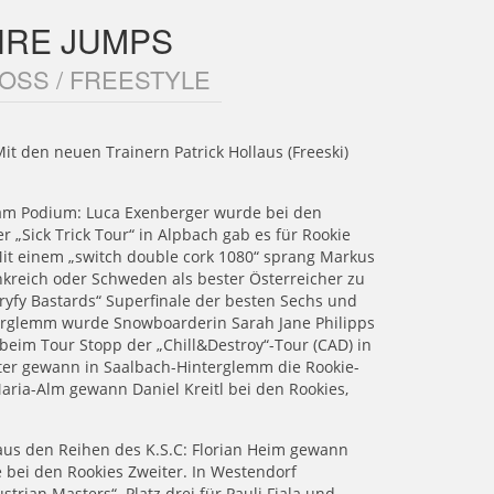
HRE JUMPS
OSS / FREESTYLE
it den neuen Trainern Patrick Hollaus (Freeski)
n am Podium: Luca Exenberger wurde bei den
r „Sick Trick Tour“ in Alpbach gab es für Rookie
Mit einem „switch double cork 1080“ sprang Markus
nkreich oder Schweden als bester Österreicher zu
oryfy Bastards“ Superfinale der besten Sechs und
terglemm wurde Snowboarderin Sarah Jane Philipps
 beim Tour Stopp der „Chill&Destroy“-Tour (CAD) in
ter gewann in Saalbach-Hinterglemm die Rookie-
Maria-Alm gewann Daniel Kreitl bei den Rookies,
 aus den Reihen des K.S.C: Florian Heim gewann
 bei den Rookies Zweiter. In Westendorf
rian Masters“. Platz drei für Pauli Fiala und