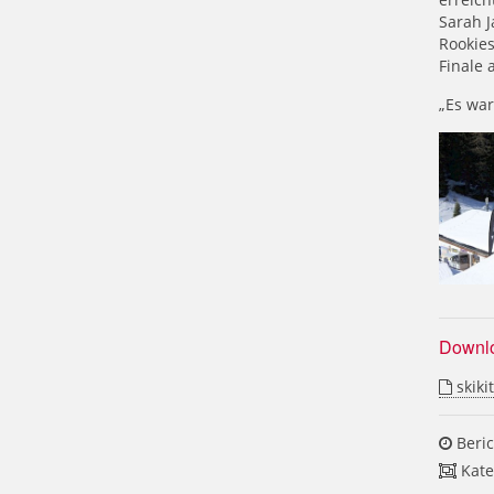
Sarah J
Rookies
Finale 
„Es war
Downl
skiki
Beric
Kate