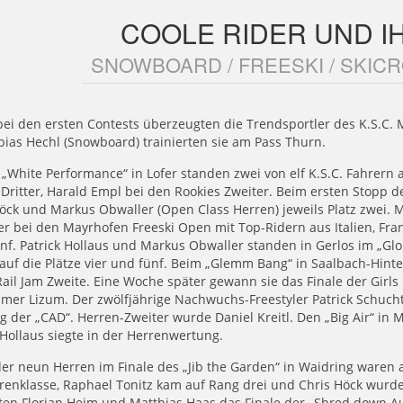
COOLE RIDER UND I
SNOWBOARD / FREESKI / SKICR
ei den ersten Contests überzeugten die Trendsportler des K.S.C. M
ias Hechl (Snowboard) trainierten sie am Pass Thurn.
 „White Performance“ in Lofer standen zwei von elf K.S.C. Fahrer
Dritter, Harald Empl bei den Rookies Zweiter. Beim ersten Stopp de
öck und Markus Obwaller (Open Class Herren) jeweils Platz zwei. 
r bei den Mayrhofen Freeski Open mit Top-Ridern aus Italien, Fra
ünf. Patrick Hollaus und Markus Obwaller standen in Gerlos im „Gl
auf die Plätze vier und fünf. Beim „Glemm Bang“ in Saalbach-Hin
Rail Jam Zweite. Eine Woche später gewann sie das Finale der Girls
mer Lizum. Der zwölfjährige Nachwuchs-Freestyler Patrick Schuch
 der „CAD“. Herren-Zweiter wurde Daniel Kreitl. Den „Big Air“ in 
 Hollaus siegte in der Herrenwertung.
er neun Herren im Finale des „Jib the Garden“ in Waidring waren
renklasse, Raphael Tonitz kam auf Rang drei und Chris Höck wurde
ten Florian Heim und Matthias Haas das Finale der „Shred down Aust