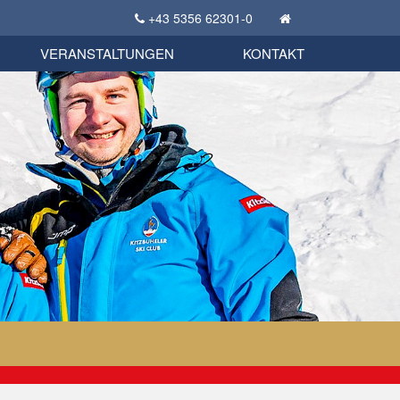
+43 5356 62301-0
KSC Sportgeschichte
uschbörse
tglieder Bekleidungsshop
VERANSTALTUNGEN
KONTAKT