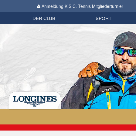
Anmeldung K.S.C. Tennis Mitgliederturnier
Biathlon
Organisation
Datenschutzverordnung 2018
Impressum
DER CLUB
SPORT