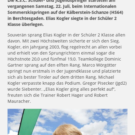
Die K.S.C. Schüler- und Jugendspringer starteten am
vergangenen Samstag, 22. Juli, beim Internationalen
Sommerskispringen auf der Kälberstein-Schanze (HS64)
in Berchtesgaden. Elias Kogler siegte in der Schüler 2
Klasse überlegen.
Souverän sprang Elias Kogler in der Schüler 2 Klasse allen
davon. Mit zwei Höchstweiten sicherte er sich den Sieg.
Kogler, ein Jahrgang 2003, flog regelrecht an allen vorbei
und erhielt von den Sprungrichtern einmal sogar die
Höchstnote 20,0 und fünfmal 19,0. Teamkollege Dominic
Gartner sprang auf den elften Rang. Marco Wörgötter
springt nun erstmals in der Jugendklasse und platzierte
sich als bester Tiroler auf dem dritten Rang. Michael
Kogler verpasste knapp das Podium. Gregor Pisecker (Jgd2)
wurde Siebenter. „Elias Kogler ging alles perfekt auf“,
freuten sich die Trainer Robert Hager und Robert
Mauracher.