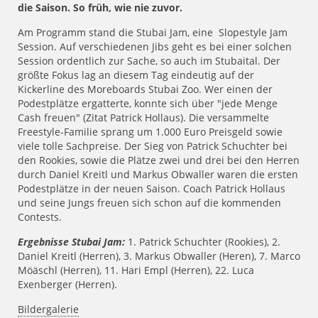
die Saison. So früh, wie nie zuvor.
Am Programm stand die Stubai Jam, eine Slopestyle Jam
Session. Auf verschiedenen Jibs geht es bei einer solchen
Session ordentlich zur Sache, so auch im Stubaital. Der
größte Fokus lag an diesem Tag eindeutig auf der
Kickerline des Moreboards Stubai Zoo. Wer einen der
Podestplätze ergatterte, konnte sich über "jede Menge
Cash freuen" (Zitat Patrick Hollaus). Die versammelte
Freestyle-Familie sprang um 1.000 Euro Preisgeld sowie
viele tolle Sachpreise. Der Sieg von Patrick Schuchter bei
den Rookies, sowie die Plätze zwei und drei bei den Herren
durch Daniel Kreitl und Markus Obwaller waren die ersten
Podestplätze in der neuen Saison. Coach Patrick Hollaus
und seine Jungs freuen sich schon auf die kommenden
Contests.
Ergebnisse Stubai Jam:
1. Patrick Schuchter (Rookies), 2.
Daniel Kreitl (Herren), 3. Markus Obwaller (Heren), 7. Marco
Möäschl (Herren), 11. Hari Empl (Herren), 22. Luca
Exenberger (Herren).
Bildergalerie