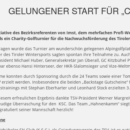
GELUNGENER START FÜR „C
itiative des Bezirksreferenten von Imst, dem mehrfachen Profi-W
s ein Charity-Golfturnier für die Nachwuchsförderung des Tiroler
agen wurde das Turnier am wunderschön gelegenen Alpingolfplatz 
r des Tiroler Wintersports sagten spontan ihre Teilnahme zu. Auc
sident Michael Huber, Generalsekretär Jan Überall, GC Kitzbühel 
ar ebenso Hansi Hinterseer, der HKR-Slalomsieger und Vize-Weltm
me konnten durch Sponsoring durch die 24 Teams sowie einer To
V erzielt werden. Insbesondere die beiden „Backstage Gutschein
strainings mit Stephan Eberharter und Leonhard Stock erzielten 3.
esem erfreulichen Ergebnis dankte TSV-Präsident Werner Margreite
reudige Überraschung für den KSC. Das Team „Hahnenkamm“ siegte
 gratuliert seiner Mannschaft herzlich!
ene
zbüheler Ski Club (K.S.C.), als Gründungsverein des TSV, ist es nat