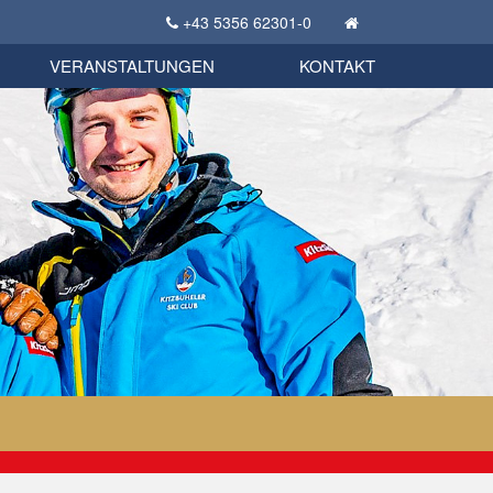
+43 5356 62301-0
KSC Sportgeschichte
uschbörse
tglieder Bekleidungsshop
VERANSTALTUNGEN
KONTAKT