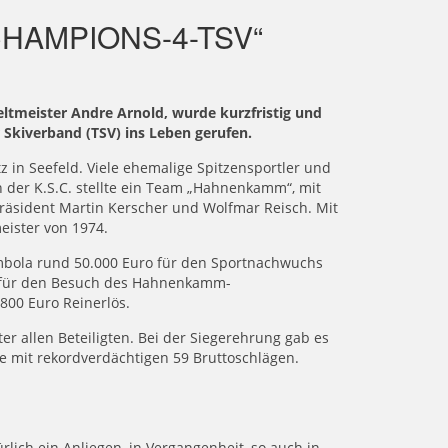
HAMPIONS-4-TSV“
eltmeister Andre Arnold, wurde kurzfristig und
 Skiverband (TSV) ins Leben gerufen.
in Seefeld. Viele ehemalige Spitzensportler und
h der K.S.C. stellte ein Team „Hahnenkamm“, mit
Präsident Martin Kerscher und Wolfmar Reisch. Mit
eister von 1974.
mbola rund 50.000 Euro für den Sportnachwuchs
e“ für den Besuch des Hahnenkamm-
800 Euro Reinerlös.
r allen Beteiligten. Bei der Siegerehrung gab es
 mit rekordverdächtigen 59 Bruttoschlägen.
ürlich ein Anliegen, in Vergangenheit, so auch in