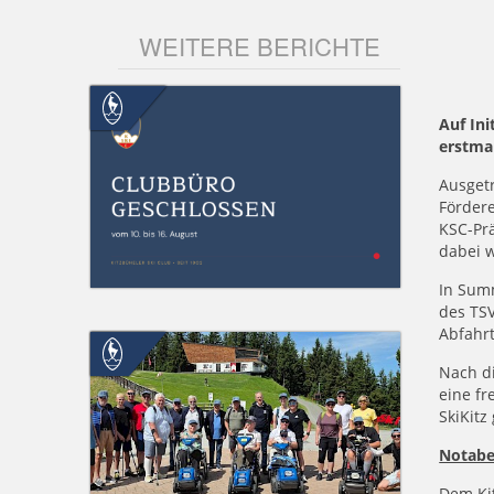
WEITERE BERICHTE
Auf In
erstmal
Ausgetr
Fördere
KSC-Prä
dabei w
In Sum
des TS
Abfahrt
Nach di
eine f
SkiKitz
Notab
Dem Kit