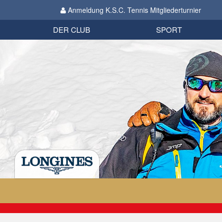
Anmeldung K.S.C. Tennis Mitgliederturnier
Biathlon
Organisation
Datenschutzverordnung 2018
Impressum
DER CLUB
SPORT