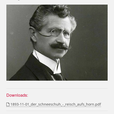
Downloads:
1893-11-01_der_schneeschuh_-_reisch_aufs_horn.pdf