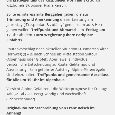
die
Erstbegehun
g des
Kitzbüheler Horn auf Ski
durch
Kitzbühels Skipionier Franz Reisch.
Sollte es interessierte
Berggeher
geben, die
zur
Erinnerung und Anerkennung
dieser Leistung am
Jahrestag (JT) „spontan & zufällig“ gemeinsam auf’s Horn
gehen wollen,
Treffpunkt und Abmarsc
h am
Freitag um
12
Uhr ab dem
Horn Wegkreuz (Obere Parkplatz
Einfahrt).
Routenvorschlag nach aktueller Situation Fussmarsch Alter
Hornweg (!) – je nach Schnee ab Mittelstation Skitour
(Alpenhaus oder Gipfel). Aber jeweils individuell
persönliche Entscheidung zu Route, Gehtempo und
Ausrüstung - kein geführter Aufstieg. Alpine Pistenregeln
sind einzuhalten.
Treffpunkt und gemeinsamer Abschluss
für Alle um 15 Uhr im Alpenhaus.
Vorsicht Alpine Gefahren - die Wetterprognose für Freitag:
kalt (-2 Tal / -11 Berg), windig und wechselhaft
(Schneeschauer).
Original-Routenbeschreibung von Franz Reisch im
Anhang!