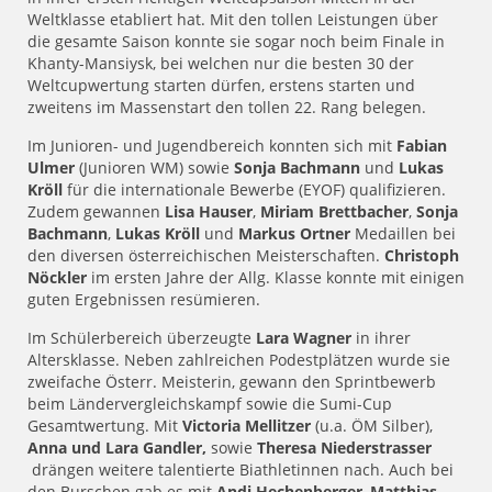
Weltklasse etabliert hat. Mit den tollen Leistungen über
die gesamte Saison konnte sie sogar noch beim Finale in
Khanty-Mansiysk, bei welchen nur die besten 30 der
Weltcupwertung starten dürfen, erstens starten und
zweitens im Massenstart den tollen 22. Rang belegen.
Im Junioren- und Jugendbereich konnten sich mit
Fabian
Ulmer
(Junioren WM) sowie
Sonja Bachmann
und
Lukas
Kröll
für die internationale Bewerbe (EYOF) qualifizieren.
Zudem gewannen
Lisa Hauser
,
Miriam Brettbacher
,
Sonja
Bachmann
,
Lukas Kröll
und
Markus Ortner
Medaillen bei
den diversen österreichischen Meisterschaften.
Christoph
Nöckler
im ersten Jahre der Allg. Klasse konnte mit einigen
guten Ergebnissen resümieren.
Im Schülerbereich überzeugte
Lara Wagner
in ihrer
Altersklasse. Neben zahlreichen Podestplätzen wurde sie
zweifache Österr. Meisterin, gewann den Sprintbewerb
beim Ländervergleichskampf sowie die Sumi-Cup
Gesamtwertung. Mit
Victoria Mellitzer
(u.a. ÖM Silber),
Anna und Lara Gandler,
sowie
Theresa Niederstrasser
drängen weitere talentierte Biathletinnen nach. Auch bei
den Burschen gab es mit
Andi Hechenberger
,
Matthias