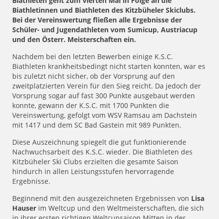
Biathleten geht zum vierten Mal in Folge an die
Biathletinnen und Biathleten des Kitzbüheler Skiclubs.
Bei der Vereinswertung fließen alle Ergebnisse der
Schüler- und Jugendathleten vom Sumicup, Austriacup
und den Österr. Meisterschaften ein.
Nachdem bei den letzten Bewerben einige K.S.C.
Biathleten krankheitsbedingt nicht starten konnten, war es
bis zuletzt nicht sicher, ob der Vorsprung auf den
zweitplatzierten Verein für den Sieg reicht. Da jedoch der
Vorsprung sogar auf fast 300 Punkte ausgebaut werden
konnte, gewann der K.S.C. mit 1700 Punkten die
Vereinswertung, gefolgt vom WSV Ramsau am Dachstein
mit 1417 und dem SC Bad Gastein mit 989 Punkten.
Diese Auszeichnung spiegelt die gut funktionierende
Nachwuchsarbeit des K.S.C. wieder. Die Biathleten des
Kitzbüheler Ski Clubs erzielten die gesamte Saison
hindurch in allen Leistungsstufen hervorragende
Ergebnisse.
Beginnend mit den ausgezeichneten Ergebnissen von
Lisa
Hauser
im Weltcup und den Weltmeisterschaften, die sich
in ihrer ersten richtigen Weltcupsaison Mitten in der