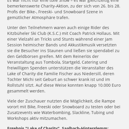
Es war nicht nur eine tolle Show – es war gleichzeitig eine
bemerkenswerte Charity-Aktion, zu der sich von 26. bis 28.
Profis der Bike-, Freeski- und Snowboard Szene in
gemütlicher Atmosphäre trafen.
Unter den Teilnehmern waren auch einige Rider des
Kitzbüheler Ski Club (K.S.C.) mit Coach Patrick Hollaus. Mit
einer Vielzahl an Tricks und Stunts während einer Jam
Session heimischer Bands und Akkustikmusik versetzten
sie die Besucher ins Staunen und ließen sie spendabel zu
den Geldbörsen greifen. Mit dem Reinerlös der
Veranstaltung aus Tombola, Startgeld, Catering und
freiwilligen Spenden unterstützen die Veranstalter des
Lake of Charity die Familie Fischer aus Niedersill, deren
Tochter Michi seit Geburt an schwer krank ist und im
Rollstuhl sitzt. Auf diese Weise konnten knapp 10.000 Euro
gesammelt werden.
Viele der Zuschauer nutzten die Möglichkeit, die Rampe
vorort mit Bike, Freeski oder Snowboard zu testen oder bei
Zusatzevents wie Waterbombing, Slackline, Tubing und
Workshops aktiv mitzumachen.
Ergebnis "Lake of Charity", Saalbach-Hinterglemm: