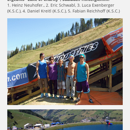
1. Heinz Neuhofer., 2. Eric Schwabl, 3. Luca Exenberger
(K.S.C.), 4. Daniel Kreitl (K.S.C.), 5. Fabian Reichhoff (K.S.C.)