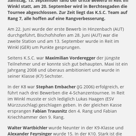
Samstag, 13. September fand der dritte Bewerb in Reit im
Winkl statt, am 20. September wird in Berchtesgaden die
Tournee abgeschlossen. Zur Zeit liegt das K.S.C. Team auf
Rang 7, alle hoffen auf eine Rangverbesserung.
Am 22. Juni wurde der erste Bewerb in Hinzenbach (AUT)
durchgeführt, Bischofshofen am 28. Juni (AUT) war die
zweite Station und am 13. September wurde in Reit im
Winkl (GER) um Punkte gesprungen.
Seitens K.S.C. war
Maximilian Vorderegger
der jüngste
Teilnehmer und er konnte sich gut behaupten. Maxi ist ein
Jahrgang 2008 und überaus ambitioniert und wurde in
seiner Klasse (K7) Sechster.
In der K8 war
Stephan Embacher
(JG 2006) erfolgreich, er
führt nach drei Bewerben die 4-Schanzentournee. In Reit
im Winkl musste er sich lediglich Lukas Haagen (ESV
Mürzzuschlag) geschlagen geben. In der gleichen Kasse
ersprangen
Fabian Trausnitz
den 4. Rang und Fabian
Kriechhammer den 9. Rang.
Walter Wartbichler
wurde Neunter in der K9-Klasse und
Alexander Feyrsinger
wurde 15. In der K10. Stark ist die