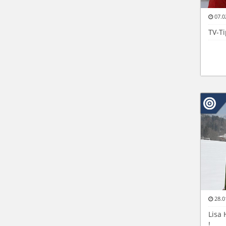
07.0
TV-T
28.0
Lisa 
!