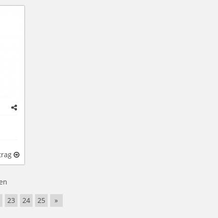
trag
en
23
24
25
»