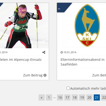
1.2014
10.01.2014
hleten im Alpencup-Einsatz
Elterninformationsabend in
Saalfelden
Zum Beitrag
Zum Bei
Automatisch mehr lad
…
«
1
16
17
18
19
20
21
22