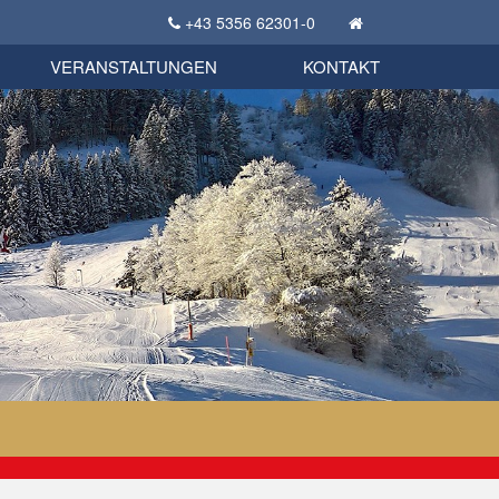
+43 5356 62301-0
KSC Sportgeschichte
uschbörse
tglieder Bekleidungsshop
VERANSTALTUNGEN
KONTAKT