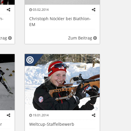
03.02.2014
n-
Christoph Nöckler bei Biathlon-
EM
trag
Zum Beitrag
19.01.2014
er
Weltcup-Staffelbewerb