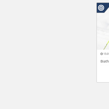
13.0
Biat