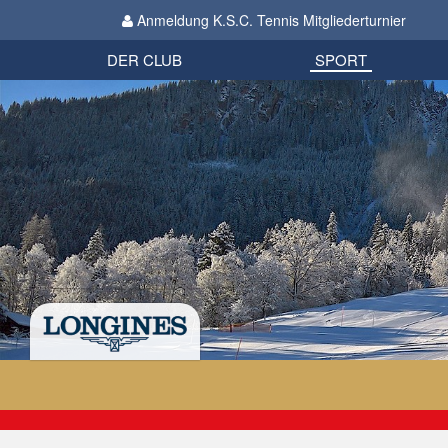
Anmeldung K.S.C. Tennis Mitgliederturnier
Biathlon
Organisation
Datenschutzverordnung 2018
Impressum
DER CLUB
SPORT