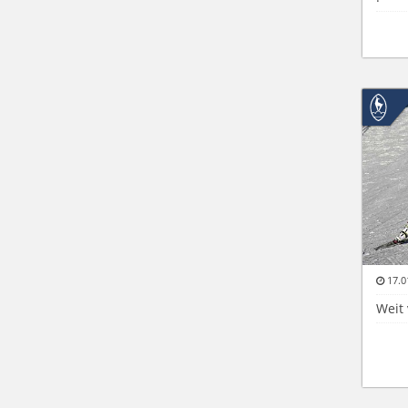
17.0
Weit 