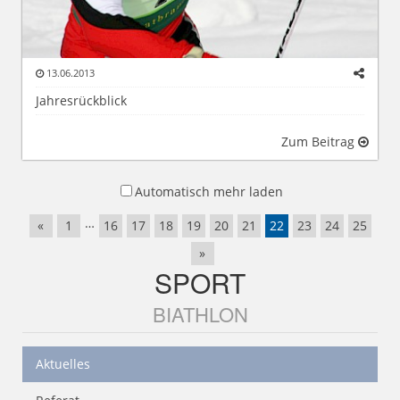
13.06.2013
Jahresrückblick
Zum Beitrag
Automatisch mehr laden
…
«
1
16
17
18
19
20
21
22
23
24
25
»
SPORT
BIATHLON
Aktuelles