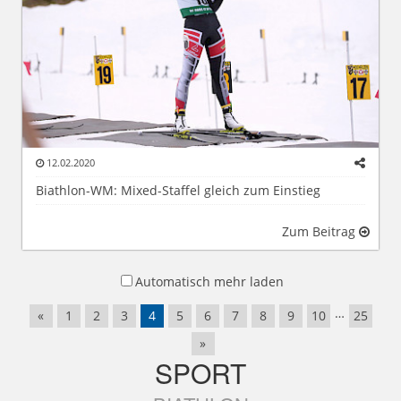
12.02.2020
Biathlon-WM: Mixed-Staffel gleich zum Einstieg
Zum Beitrag
Automatisch mehr laden
…
«
1
2
3
4
5
6
7
8
9
10
25
»
SPORT