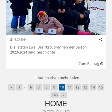
16.03.2024
Die letzten zwei Bezirkscuprennen der Saison
2023/2024 sind Geschichte
Zum Beitrag
Automatisch mehr laden
…
«
1
6
7
8
9
10
11
12
13
14
15
…
145
»
HOME
DER CLUB