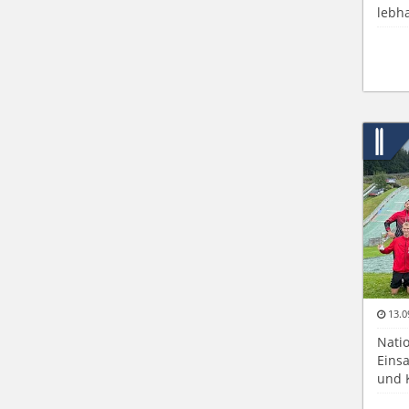
lebh
13.0
Natio
Eins
und 