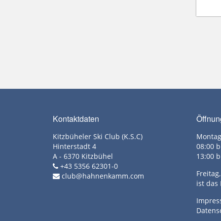
Kontaktdaten
Öffnun
Kitzbüheler Ski Club (K.S.C)
Montag
Hinterstadt 4
08:00 b
A - 6370 Kitzbühel
13:00 b
+43 5356 62301-0
Freita
club@hahnenkamm.com
ist das
Impre
Datens