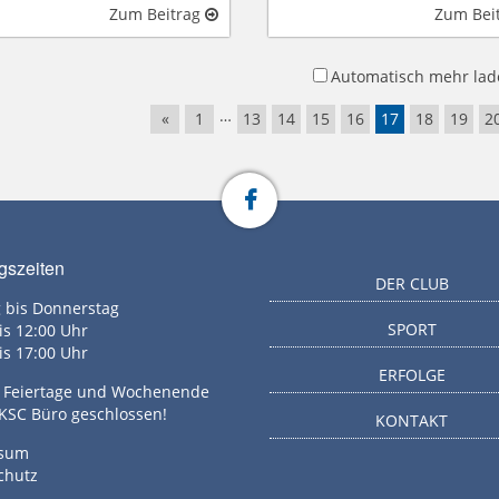
Zum Beitrag
Zum Bei
Automatisch mehr lad
…
«
1
13
14
15
16
17
18
19
2
gszeiten
DER CLUB
 bis Donnerstag
SPORT
is 12:00 Uhr
is 17:00 Uhr
ERFOLGE
g, Feiertage und Wochenende
 KSC Büro geschlossen!
KONTAKT
ssum
chutz