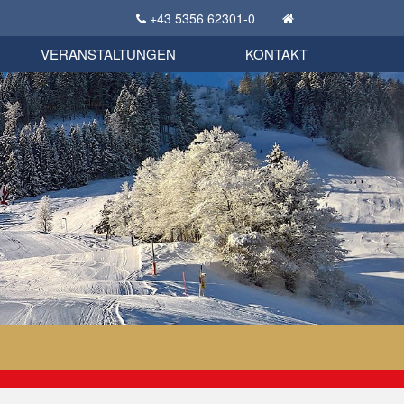
+43 5356 62301-0
KSC Sportgeschichte
uschbörse
tglieder Bekleidungsshop
VERANSTALTUNGEN
KONTAKT