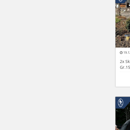
19.1
2x Sk
Gr.1