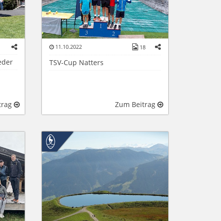
11.10.2022
18
eder
TSV-Cup Natters
trag
Zum Beitrag