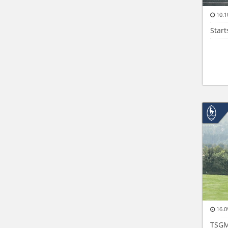
10.1
Star
16.0
TSGM