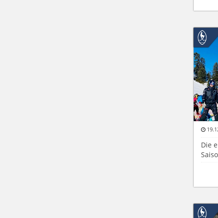
19.1
Die 
Sais