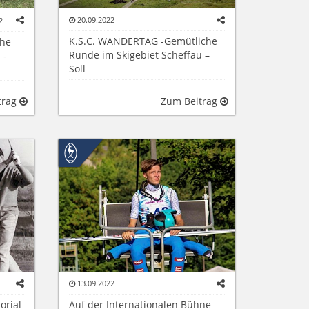
20.09.2022
2
K.S.C. WANDERTAG -Gemütliche
che
Runde im Skigebiet Scheffau –
 -
Söll
trag
Zum Beitrag
13.09.2022
orial
Auf der Internationalen Bühne