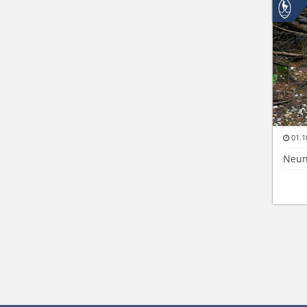
01.1
Neun