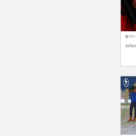
19.1
Info