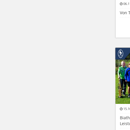
06.1
Von 
15.1
Biat
Leis