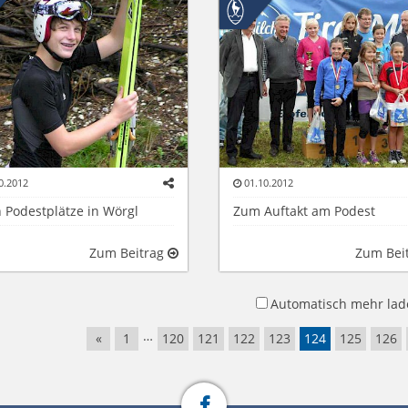
0.2012
01.10.2012
 Podestplätze in Wörgl
Zum Auftakt am Podest
Zum Beitrag
Zum Bei
Automatisch mehr lad
…
«
1
120
121
122
123
124
125
126