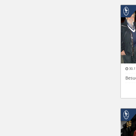
30.1
Besu