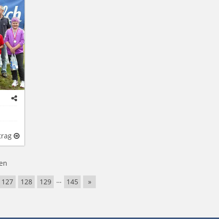
trag
en
…
127
128
129
145
»