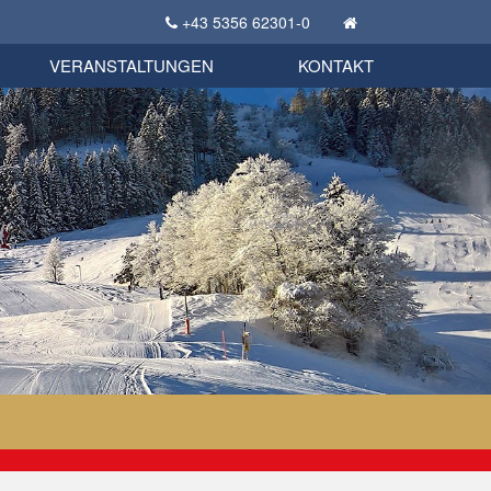
+43 5356 62301-0
KSC Sportgeschichte
uschbörse
tglieder Bekleidungsshop
VERANSTALTUNGEN
KONTAKT