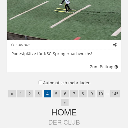
19.08.2025
Podestplätze für KSC-Springernachwuchs!
Zum Beitrag
Automatisch mehr laden
…
«
1
2
3
4
5
6
7
8
9
10
145
»
HOME
DER CLUB