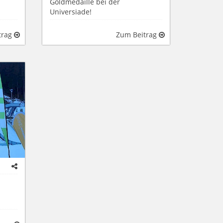
Goldmedaille bei der
Universiade!
trag
Zum Beitrag
d