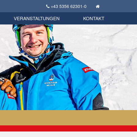
+43 5356 62301-0
KSC Sportgeschichte
uschbörse
tglieder Bekleidungsshop
VERANSTALTUNGEN
KONTAKT