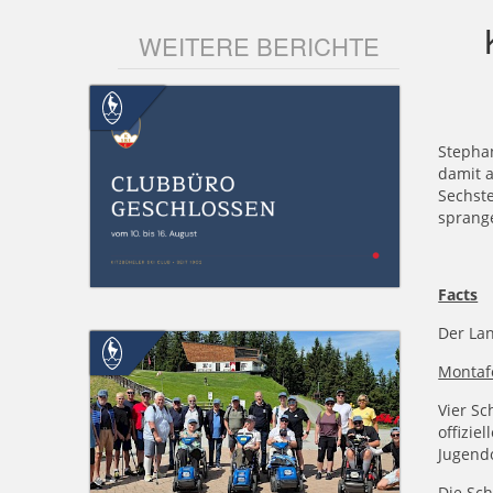
WEITERE BERICHTE
Stepha
damit a
Sechste
sprange
Facts
Der Lan
Montaf
Vier Sc
offizie
Jugendo
Die Sc