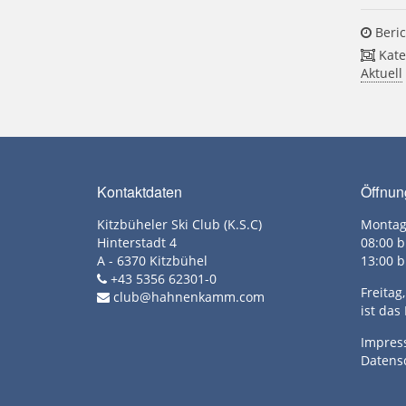
Beric
Kate
Aktuell
Kontaktdaten
Öffnun
Kitzbüheler Ski Club (K.S.C)
Montag
Hinterstadt 4
08:00 b
A - 6370 Kitzbühel
13:00 b
+43 5356 62301-0
Freita
club@hahnenkamm.com
ist das
Impre
Datens