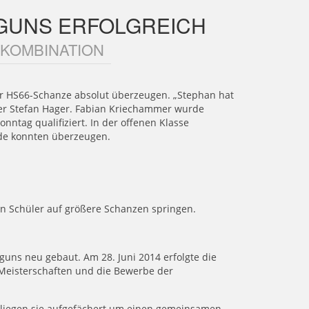
GGUNS ERFOLGREICH
 KOMBINATION
r HS66-Schanze absolut überzeugen. „Stephan hat
iner Stefan Hager. Fabian Kriechammer wurde
tag qualifiziert. In der offenen Klasse
ide konnten überzeugen.
en Schüler auf größere Schanzen springen.
uns neu gebaut. Am 28. Juni 2014 erfolgte die
 Meisterschaften und die Bewerbe der
 liegen sie aufgefächert um einen gemeinsamen