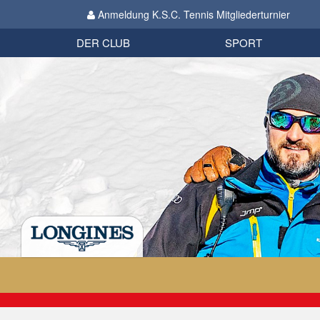
Anmeldung K.S.C. Tennis Mitgliederturnier
Biathlon
Organisation
Datenschutzverordnung 2018
Impressum
DER CLUB
SPORT