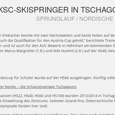
KSC-SKISPRINGER IN TSCHA
SPRUNGLAUF / NORDISCHE
n Embacher konnte mit zwei Höchstweiten und beste Noten auf de
uch die Qualifikation für den Austria-Cup geholt,“ berichtete Tra
r und ist auch für den AUC-Bewerb in Höhnhart am kommenden Sonn
n Marco Margreiter (1.R.) und Niki Humml (2.R.) auf der HS40, be
descup für Schüler wurde auf der HS66 ausgetragen. Künftig soll
on Nordic – die Schanzenanlage Tschagguns
hanzen (HS22, HS40, HS66 und HS108) wurden 2013/2014 in Tschagg
lle Einweihung des Zentrums. Sommer-Grand-Prix, Österreichische
lympiade fanden hier statt.
hanzen stehen ganzjährig zur Verfügung. Der Länge nach geordnet