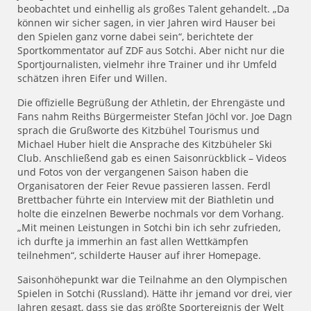
beobachtet und einhellig als großes Talent gehandelt. „Da
können wir sicher sagen, in vier Jahren wird Hauser bei
den Spielen ganz vorne dabei sein“, berichtete der
Sportkommentator auf ZDF aus Sotchi. Aber nicht nur die
Sportjournalisten, vielmehr ihre Trainer und ihr Umfeld
schätzen ihren Eifer und Willen.
Die offizielle Begrüßung der Athletin, der Ehrengäste und
Fans nahm Reiths Bürgermeister Stefan Jöchl vor. Joe Dagn
sprach die Grußworte des Kitzbühel Tourismus und
Michael Huber hielt die Ansprache des Kitzbüheler Ski
Club. Anschließend gab es einen Saisonrückblick – Videos
und Fotos von der vergangenen Saison haben die
Organisatoren der Feier Revue passieren lassen. Ferdl
Brettbacher führte ein Interview mit der Biathletin und
holte die einzelnen Bewerbe nochmals vor dem Vorhang.
„Mit meinen Leistungen in Sotchi bin ich sehr zufrieden,
ich durfte ja immerhin an fast allen Wettkämpfen
teilnehmen“, schilderte Hauser auf ihrer Homepage.
Saisonhöhepunkt war die Teilnahme an den Olympischen
Spielen in Sotchi (Russland). Hätte ihr jemand vor drei, vier
Jahren gesagt, dass sie das größte Sportereignis der Welt