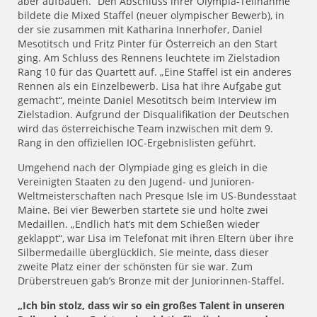
aber aufbauen.“ Den Abschluss ihrer Olympia-Teilnahme
bildete die Mixed Staffel (neuer olympischer Bewerb), in
der sie zusammen mit Katharina Innerhofer, Daniel
Mesotitsch und Fritz Pinter für Österreich an den Start
ging. Am Schluss des Rennens leuchtete im Zielstadion
Rang 10 für das Quartett auf. „Eine Staffel ist ein anderes
Rennen als ein Einzelbewerb. Lisa hat ihre Aufgabe gut
gemacht“, meinte Daniel Mesotitsch beim Interview im
Zielstadion. Aufgrund der Disqualifikation der Deutschen
wird das österreichische Team inzwischen mit dem 9.
Rang in den offiziellen IOC-Ergebnislisten geführt.
Umgehend nach der Olympiade ging es gleich in die
Vereinigten Staaten zu den Jugend- und Junioren-
Weltmeisterschaften nach Presque Isle im US-Bundesstaat
Maine. Bei vier Bewerben startete sie und holte zwei
Medaillen. „Endlich hat’s mit dem Schießen wieder
geklappt“, war Lisa im Telefonat mit ihren Eltern über ihre
Silbermedaille überglücklich. Sie meinte, dass dieser
zweite Platz einer der schönsten für sie war. Zum
Drüberstreuen gab’s Bronze mit der Juniorinnen-Staffel.
„Ich bin stolz, dass wir so ein großes Talent in unseren