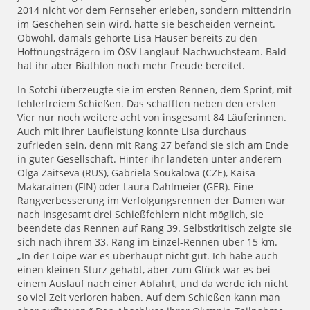
2014 nicht vor dem Fernseher erleben, sondern mittendrin
im Geschehen sein wird, hätte sie bescheiden verneint.
Obwohl, damals gehörte Lisa Hauser bereits zu den
Hoffnungsträgern im ÖSV Langlauf-Nachwuchsteam. Bald
hat ihr aber Biathlon noch mehr Freude bereitet.
In Sotchi überzeugte sie im ersten Rennen, dem Sprint, mit
fehlerfreiem Schießen. Das schafften neben den ersten
Vier nur noch weitere acht von insgesamt 84 Läuferinnen.
Auch mit ihrer Laufleistung konnte Lisa durchaus
zufrieden sein, denn mit Rang 27 befand sie sich am Ende
in guter Gesellschaft. Hinter ihr landeten unter anderem
Olga Zaitseva (RUS), Gabriela Soukalova (CZE), Kaisa
Makarainen (FIN) oder Laura Dahlmeier (GER). Eine
Rangverbesserung im Verfolgungsrennen der Damen war
nach insgesamt drei Schießfehlern nicht möglich, sie
beendete das Rennen auf Rang 39. Selbstkritisch zeigte sie
sich nach ihrem 33. Rang im Einzel-Rennen über 15 km.
„In der Loipe war es überhaupt nicht gut. Ich habe auch
einen kleinen Sturz gehabt, aber zum Glück war es bei
einem Auslauf nach einer Abfahrt, und da werde ich nicht
so viel Zeit verloren haben. Auf dem Schießen kann man