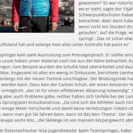
gewonnen!“ Es war natürlic
wo er steht, sagte der 19jä
Schwerpunktschulen haben s
betrachtet. Aber dann habe
wenn nicht ein Stückerl d
gelaufen“. Auf die Frage, 
springt: „Das ist schon e
uftstand hat und solange man alles unter Kontrolle hat passt es“.
springer kam samt Ausrüstung zum Pressegespräch. Er stellte sein
 Leute haben unser Material noch nie aus der Nähe betrachtet. E
gen, zum Beispiel wurden die Schuhe total überarbeitet und dazu
 Max. Insgesamt ist alles ein wenig in Diskussion, berichtete Lie
anfangs mit der neuen Technik unschlagbar. Der Bindungsstab hat d
t werden kann. Dazu kam der Carbon-Schuh, der einen besseren H
 ermöglicht, „das ist für einen effektiveren Absprung notwendig“. 
 aber auch Probleme gäbe, seither haben sich Unfälle bei der La
 Sprungsport Kreuzbandrisse. „Da sind sich die Athleten auch nich
t einige Meter herschenkt und damit keine Verletzungen riskiert od
 wenn man gut Ski fahren kann, dann ist das kein Thema“. Der Ski
knapp sechs Kilo. „die Skilänge ist von meinem Körpergewicht abhä
e Österreichischer Vize-Jugendmeister beim Teamspringen, hatte s