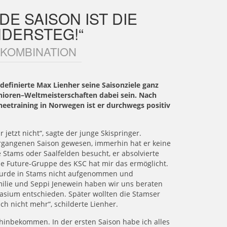
DE SAISON IST DIE
NDERSTEG!“
 KOMBINATION
definierte Max Lienher seine Saisonziele ganz
unioren–Weltmeisterschaften dabei sein. Nach
etraining in Norwegen ist er durchwegs positiv
jetzt nicht“, sagte der junge Skispringer.
ergangenen Saison gewesen, immerhin hat er keine
e Stams oder Saalfelden besucht, er absolvierte
ie Future-Gruppe des KSC hat mir das ermöglicht.
h wurde in Stams nicht aufgenommen und
lie und Seppi Jenewein haben wir uns beraten
sium entschieden. Später wollten die Stamser
ch nicht mehr“, schilderte Lienher.
hinbekommen. In der ersten Saison habe ich alles