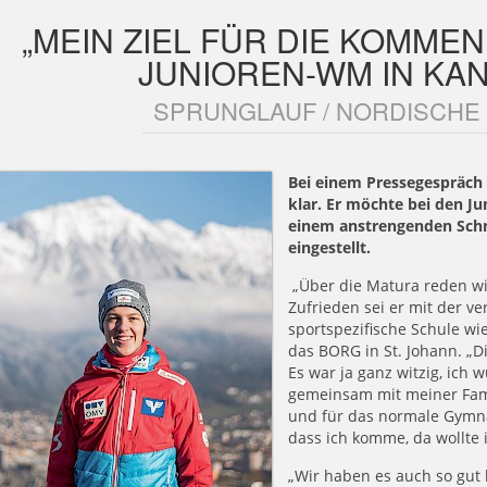
„MEIN ZIEL FÜR DIE KOMMEN
JUNIOREN-WM IN KA
SPRUNGLAUF / NORDISCHE
Bei einem Pressegespräch 
klar. Er möchte bei den J
einem anstrengenden Schne
eingestellt.
„Über die Matura reden wir 
Zufrieden sei er mit der v
sportspezifische Schule wi
das BORG in St. Johann. „D
Es war ja ganz witzig, ic
gemeinsam mit meiner Fami
und für das normale Gymna
dass ich komme, da wollte i
„Wir haben es auch so gut 