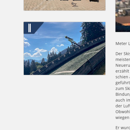
Meter L
Der Ski
meisten
Neuerun
erzählt
schien 
geführ
zum Ski
Bindung
auch im
der Luf
Obwohl,
wiegen 
Er wurd