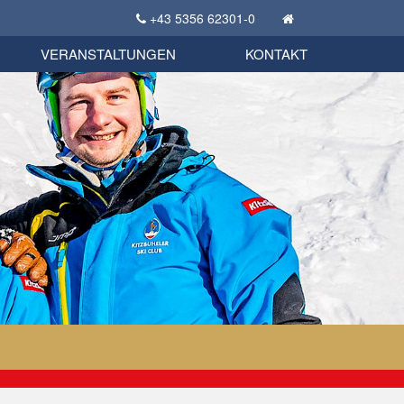
+43 5356 62301-0
KSC Sportgeschichte
uschbörse
tglieder Bekleidungsshop
VERANSTALTUNGEN
KONTAKT