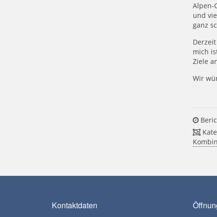
Alpen-C
und vie
ganz sc
Derzeit
mich is
Ziele a
Wir wüns
Beric
Kate
Kombin
Kontaktdaten
Öffnun