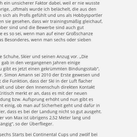
h ein unsicherer Faktor dabei, weil er nie wusste
hrige, „oftmals wurde ich belächelt, die aus den
ich als Profis gefühlt und uns als Hobbysportler
n sie gesehen, dass wir trainingsmäßig gleichauf,
rüber sind und die Bewerbe sind auch gut
wie es so sei, wenn man auf einer Großschanze
twas Besonderes, wenn man sechs oder sieben
e Schuhe, Skier und seinen Anzug vor. „Die
s gab in den vergangenen Jahren einige
 gibt es jetzt einen gekrümmten Bindungsstab“,
nher. Simon Amann sei 2010 der Erste gewesen und
ie Funktion, dass der Ski in der Luft flacher
alt und über den Innenschuh direkten Kontakt
Kritisch merkt er an, dass es mit der neuen
ndung bzw. Aufsprung erhöht und nun gibt es
t einig, ob man auf Sicherheit geht und dafür in
er, dass es bei der Landung nicht so gut ausgeht.
er von Max ist übrigens 2,52 Meter lang und
ngig“, so der Überflieger.
echs Starts bei Continental Cups und zwölf bei