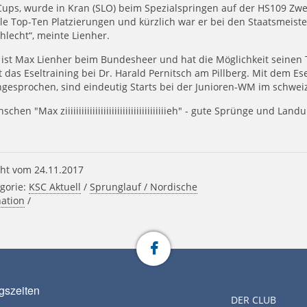
ups, wurde in Kran (SLO) beim Spezialspringen auf der HS109 Zweite
le Top-Ten Platzierungen und kürzlich war er bei den Staatsmeister
hlecht“, meinte Lienher.
 ist Max Lienher beim Bundesheer und hat die Möglichkeit seinen 
t das Eseltraining bei Dr. Harald Pernitsch am Pillberg. Mit dem E
ngesprochen, sind eindeutig Starts bei der Junioren-WM im schwe
chen "Max ziiiiiiiiiiiiiiiiiiiiiiiiiiiiiiiiiiiiieh" - gute Sprünge und Lan
ht vom 24.11.2017
gorie:
KSC Aktuell
/
Sprunglauf / Nordische
ation
/
gszeiten
DER CLUB