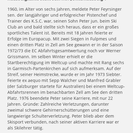
1960, im Alter von sechs Jahren, meldete Peter Feyrsinger
sen. der langjähriger und erfolgreicher Pistenchef und
Trainer des K.S.C. war, seinen Sohn Peter jun. beim Ski
Club an und bald stellte sich heraus, dass er ein großes
sportliches Talent ist. Bereits mit 18 Jahren feierte er
Erfolge im Europacup. Mit zwei Siegen in Fulpmes und
einen dritten Platz in Zell am See gewann er in der Saison
1972/73 die EC Abfahrtsgesamtwertung noch vor Werner
Grissmann. Im selben Winter erhielt er die
Startberechtigung im Weltcup und machte mit Rang sechs
in Garmisch-Partenkirchen auf sich aufmerksam. Auf der
Streif, seiner Heimstrecke, wurde er im Jahr 1973 Siebter.
Feierte ex aequo mit Sepp Walcher und Manfred Grabler
(der Salzburger startete für Australien) bei einem Weltcup-
Abfahrtsrennen im benachbarten Zell am See den dritten
Platz. 1976 beendete Peter seine Karriere, mit nur 22
Jahren. Gründe: Zahlreiche Verletzungen, darunter
zweimal schwere Gehirnerschütterungen und eine
langwierige Schulterverletzung. Peter blieb aber dem
Skisport verbunden, nach seiner aktiven Karriere war er
als Skilehrer tätig.