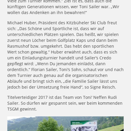
Viele zum Turnier kommen.“ Ziel ist es, dass auch die
künftigen Generationen wissen, wer Toni Sailer war. „Wir
wollen das Andenken an ihn bewahren!“
Michael Huber, Präsident des Kitzbüheler Ski Club freut
sich: „Das Schöne und Sportliche ist, dass wir auf
unterschiedlichen Plätzen spielen. Das heißt, wir spielen
zuerst neun Löcher beim Golfplatz Kaps und dann beim
Rasmushof bzw. umgekehrt. Das hebt den sportlichen
Wert schon gewaltig.“ Huber erwähnt auch, dass es sich
um ein Einladungsturnier handelt und Sailer’s Credo
gepflegt wird: „Wenn Du jemanden einlädst, dann
ordentlich.“ Florian Sailer, Toni‘s Sohn, schaut vor und nach
dem Turnier auch genau auf die organisatorischen
Abläufe und bringt sich ein, „die Familie Sailer lässt uns
jedoch bei der Umsetzung freie Hand“, so Signe Reisch.
Titelverteidiger 2017 ist das Team von Toni‘ Neffen Rudi
Sailer. So dürfen wir gespannt sein, wer beim kommenden
TSGM gewinnt.