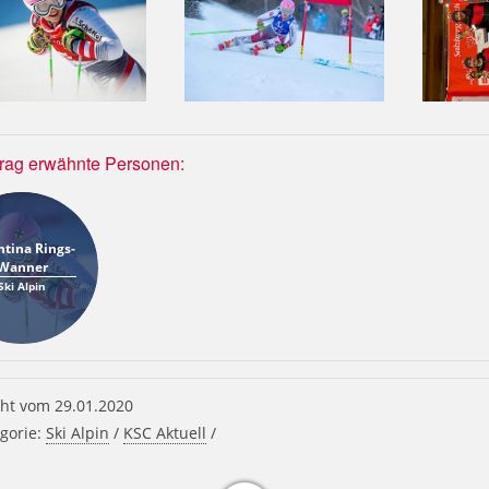
trag erwähnte Personen:
ntina Rings-
Wanner
Ski Alpin
ht vom 29.01.2020
gorie:
Ski Alpin
/
KSC Aktuell
/