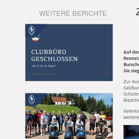
WEITERE BERICHTE
Auf dem
Rennst
Bursch
Sie sie
Zur Aus
Salzbur
Schüler
Mädche
Valenti
weitere