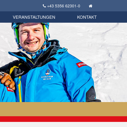
+43 5356 62301-0
KSC Sportgeschichte
uschbörse
tglieder Bekleidungsshop
VERANSTALTUNGEN
KONTAKT