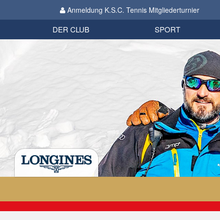
Anmeldung K.S.C. Tennis Mitgliederturnier
Biathlon
Organisation
Datenschutzverordnung 2018
Impressum
DER CLUB
SPORT