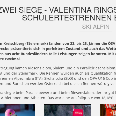
ZWEI SIEGE - VALENTINA RIN
SCHÜLERTESTRENNEN 
SKI ALPIN
 Kreischberg (Steiermark) fanden von 23. bis 25. Jänner die ÖSV
recke präsentierte sich in perfektem Zustand und auch das Wette
en aus acht Bundesländern tolle Leistungen zeigen konnten. Mit 
gte zweimal.
tragung kamen Riesenslalom, Slalom und ein Parallelriesenslalom.
g und der Steiermark. Die Rennen wurden auch als Qualifikation f
rennen Alpecimbra (ITA), Skofia Loka (SLO) und den OPA U16 Cup i
n und Burschen werden Österreich bei diesen Rennen würdig ver
na siegte beim Parallelbewerb und beim Riesenslalom, der ihr gut l
 Athletinnen und Athleten. Das war eine Ausfallquote von 18,18%.