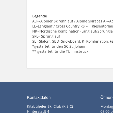
Legende
ALP=Alpiner Skirennlauf / Alpine Skiraces AF=A
LL=Langlauf / Cross Country RS = Riesentorla
NK=Nordische Kombination (Langlauf/Sprungla
SPL= Sprunglauf
SL =Slalom, SBD=Snowboard, K=Kombination, FS
*gestartet für den SC St. Johann
** gestartet für die TU Innsbruck
Kontaktdaten
Öffnun
Kitzbüheler Ski Club (K.S.C)
Montag
Hinterstadt 4
08:00 b