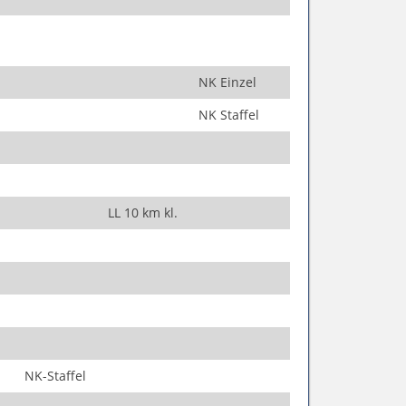
NK Einzel
NK Staffel
LL 10 km kl.
NK-Staffel