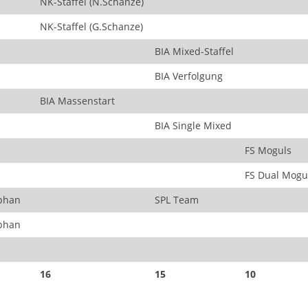
NK-Staffel (N.Schanze)
NK-Staffel (G.Schanze)
BIA Mixed-Staffel
BIA Verfolgung
BIA Massenstart
BIA Single Mixed
FS Moguls
FS Dual Mogu
phan
SPL Team
phan
16
15
10