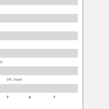
ls
SPL Team
7
6
7