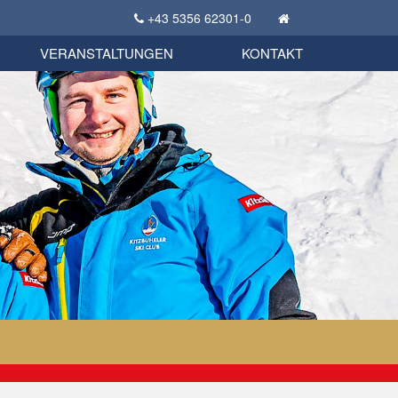
+43 5356 62301-0
KSC Sportgeschichte
uschbörse
tglieder Bekleidungsshop
VERANSTALTUNGEN
KONTAKT