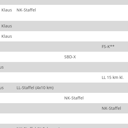
 Klaus
NK-Staffel
 Klaus
 Klaus
FS-K**
SBD-X
us
LL 15 km kl.
us
LL-Staffel (4x10 km)
NK-Staffel
NK-Staffel