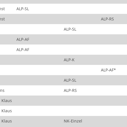
nst
ALP-SL
nst
ALP-RS
ALP-SL
ALP-AF
ALP-AF
ALP-K
ALP-AF*
ALP-SL
ns
ALP-RS
 Klaus
 Klaus
 Klaus
NK-Einzel