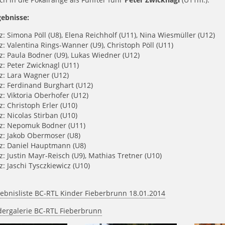
gebnisse:
tz: Simona Pöll (U8), Elena Reichholf (U11), Nina Wiesmüller (U12)
tz: Valentina Rings-Wanner (U9), Christoph Pöll (U11)
tz: Paula Bodner (U9), Lukas Wiedner (U12)
tz: Peter Zwicknagl (U11)
tz: Lara Wagner (U12)
tz: Ferdinand Burghart (U12)
tz: Viktoria Oberhofer (U12)
tz: Christoph Erler (U10)
tz: Nicolas Stirban (U10)
tz: Nepomuk Bodner (U11)
tz: Jakob Obermoser (U8)
tz: Daniel Hauptmann (U8)
tz: Justin Mayr-Reisch (U9), Mathias Tretner (U10)
tz: Jaschi Tysczkiewicz (U10)
ebnisliste BC-RTL Kinder Fieberbrunn 18.01.2014
dergalerie BC-RTL Fieberbrunn