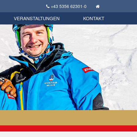
+43 5356 62301-0
KSC Sportgeschichte
uschbörse
tglieder Bekleidungsshop
VERANSTALTUNGEN
KONTAKT