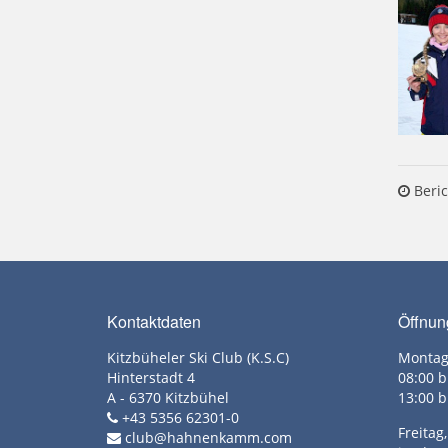
Beric
Kontaktdaten
Öffnun
Kitzbüheler Ski Club (K.S.C)
Montag
Hinterstadt 4
08:00 b
A - 6370 Kitzbühel
13:00 b
+43 5356 62301-0
Freita
club@hahnenkamm.com