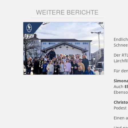
WEITERE BERICHTE
Endlich
Schnees
Der RTL
Lärchfi
Für den
Simona
Auch
E
Ebenso
Christo
Podest
Einen a
Und noc