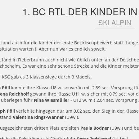
1. BC RTL DER KINDER I
SKI ALPIN
 fand auch für die Kinder der erste Bezirkscupbewerb statt. Lan
ituation warten !! Aber nun war es endlich soweit.
 fand in Fieberbrunn auch nicht wie üblich unten an der Doischbe
lzhochalm. Es war eine sehr schöne Strecke und die Kinder meiste
 KSC gab es 3 Klassensiege durch 3 Mädels.
 Pöll
konnte ihre Klasse U8 w. souverän mit 2,89 sec. Vorsprung fü
lena Reichholf
gewann ihre Klasse U11 w. sicher mit 0,79 sec. vor d
 überlegen fuhr
Nina Wiesmüller
- U12 w. mit 2,04 sec. Vorsprung
ph Pöll
verfehlte hingegen nur um 0,02 sec. den Sieg in der Klas
 stand
Valentina Rings-Wanner
(U9w.).
usgezeichneten dritten Platz erzielten
Paula Bodner
(U9w.) und b
h in die Pokalränge als Fünfter fuhr
Peter Zwicknagl
(U11m.).