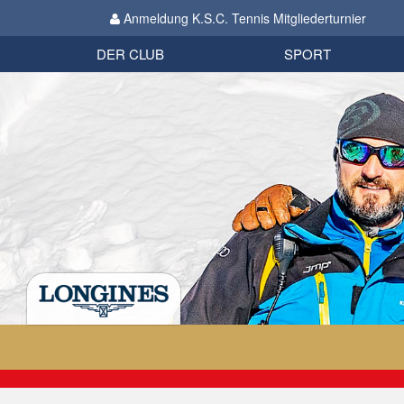
Anmeldung K.S.C. Tennis Mitgliederturnier
Biathlon
Organisation
Datenschutzverordnung 2018
Impressum
DER CLUB
SPORT