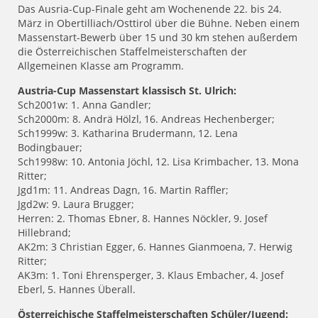
Das Ausria-Cup-Finale geht am Wochenende 22. bis 24.
März in Obertilliach/Osttirol über die Bühne. Neben einem
Massenstart-Bewerb über 15 und 30 km stehen außerdem
die Österreichischen Staffelmeisterschaften der
Allgemeinen Klasse am Programm.
Austria-Cup Massenstart klassisch St. Ulrich:
Sch2001w: 1. Anna Gandler;
Sch2000m: 8. Andrä Hölzl, 16. Andreas Hechenberger;
Sch1999w: 3. Katharina Brudermann, 12. Lena
Bodingbauer;
Sch1998w: 10. Antonia Jöchl, 12. Lisa Krimbacher, 13. Mona
Ritter;
Jgd1m: 11. Andreas Dagn, 16. Martin Raffler;
Jgd2w: 9. Laura Brugger;
Herren: 2. Thomas Ebner, 8. Hannes Nöckler, 9. Josef
Hillebrand;
AK2m: 3 Christian Egger, 6. Hannes Gianmoena, 7. Herwig
Ritter;
AK3m: 1. Toni Ehrensperger, 3. Klaus Embacher, 4. Josef
Eberl, 5. Hannes Überall.
Österreichische Staffelmeisterschaften Schüler/Jugend: