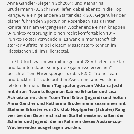
Anna Gandler (Siegerin Sch2001) und Katharina
Brudermann (3., Sch1999) liefen dabei ebenso in die Top-
Ränge, wie einige andere Starter des K.S.C. Gegenüber der
bisher führenden Sportunion Rosenbach aus Kärnten
konnte man am vergangenen Wochenende einen knappen
9-Punkte-Vorsprung in einen recht komfortablen 131-
Punkte-Polster verwandeln. Es war ein mannschaftlich
starker Auftritt im bei diesem Massenstart-Rennen im
Klassischen Stil im Pillerseetal.
„In St. Ulrich waren wir mit insgesamt 28 Athleten am Start
und konnten dabei sehr gute Ergebnisse erreichen“,
berichtet Toni Ehrensperger für das K.S.C. Trainerteam
und blickt mit Freude auf den Zwischenstand vor dem
letzten Rennen.
Einen Tag später gewann Viktoria Jöchl
mit ihren Teamkolleginnen Sabine Erharter und Lisa
Achleitner mit dem Team Tirol Silber (Jugend) und holten
Anna Gandler und Katharina Brudermann zusammen mit
Stefanie Erharter vom Skiklub Hopfgarten (Schüler) Rang
vier bei den Österreichischen Staffelmeisterschaften der
Schüler und Jugend, die im Rahmen dieses Austria-cup-
Wochenendes ausgetragen wurden.