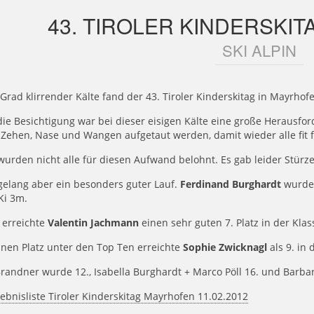
43. TIROLER KINDERSKI
SKI ALPIN
 Grad klirrender Kälte fand der 43. Tiroler Kinderskitag in Mayrhofe
ie Besichtigung war bei dieser eisigen Kälte eine große Herausfo
 Zehen, Nase und Wangen aufgetaut werden, damit wieder alle fit 
wurden nicht alle für diesen Aufwand belohnt. Es gab leider Stürze
gelang aber ein besonders guter Lauf.
Ferdinand Burghardt
wurde 
Ki 3m.
 erreichte
Valentin Jachmann
einen sehr guten 7. Platz in der Klas
nen Platz unter den Top Ten erreichte
Sophie Zwicknagl
als 9. in 
Brandner wurde 12., Isabella Burghardt + Marco Pöll 16. und Barba
ebnisliste Tiroler Kinderskitag Mayrhofen 11.02.2012