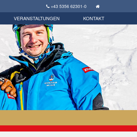
+43 5356 62301-0
KSC Sportgeschichte
uschbörse
tglieder Bekleidungsshop
VERANSTALTUNGEN
KONTAKT