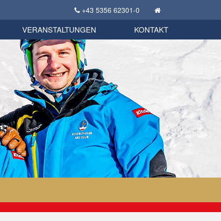
+43 5356 62301-0
KSC Sportgeschichte
uschbörse
tglieder Bekleidungsshop
VERANSTALTUNGEN
KONTAKT