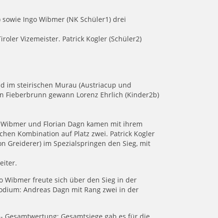
) sowie Ingo Wibmer (NK Schüler1) drei
oler Vizemeister. Patrick Kogler (Schüler2)
nd im steirischen Murau (Austriacup und
 In Fieberbrunn gewann Lorenz Ehrlich (Kinder2b)
Ingo Wibmer und Florian Dagn kamen mit ihrem
chen Kombination auf Platz zwei. Patrick Kogler
n Greiderer) im Spezialspringen den Sieg, mit
eiter.
o Wibmer freute sich über den Sieg in der
Podium: Andreas Dagn mit Rang zwei in der
rks- Gesamtwertung: Gesamtsiege gab es für die