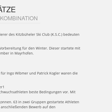
ÄTZE
 KOMBINATION
ierer des Kitzbüheler Ski Club (K.S.C.) bedeuten
Vorbereitung für den Winter. Dieser startete mit
ember in Mayrhofen.
i für Ingo Wibmer und Patrick Kogler waren die
er1
achwuchsathleten beste Bedingungen vor. Mit
gonnen. 63 in zwei Gruppen gestartete Athleten
Im anschließenden Bewerb auf den