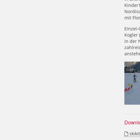
Kinder1
Nordis
mit Flo
Einzel-
Kogler 
in der
zahlrei
anstehe
Downl
skiki