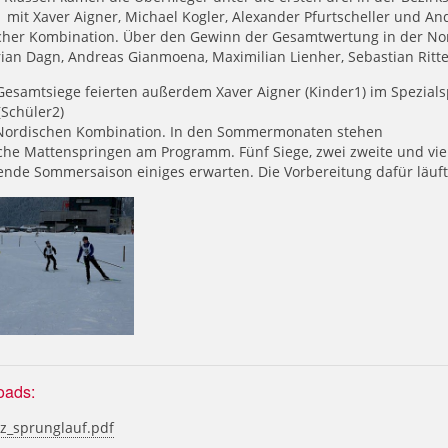
 mit Xaver Aigner, Michael Kogler, Alexander Pfurtscheller und An
cher Kombination. Über den Gewinn der Gesamtwertung in der Nor
rian Dagn, Andreas Gianmoena, Maximilian Lienher, Sebastian Ritt
Gesamtsiege feierten außerdem Xaver Aigner (Kinder1) im Spezials
(Schüler2)
 Nordischen Kombination. In den Sommermonaten stehen
che Mattenspringen am Programm. Fünf Siege, zwei zweite und vier 
nde Sommersaison einiges erwarten. Die Vorbereitung dafür läuft 
oads:
tz_sprunglauf.pdf