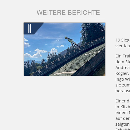
WEITERE BERICHTE
19 Sieg
vier Kl
Ein Tra
dem St
Andrea
Kogler.
Ingo Wi
sie zum
heraus
Einer d
in Kitz
einem 
auf der
zeigten
Schattb