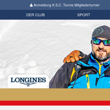
Anmeldung K.S.C. Tennis Mitgliederturnier
Biathlon
Organisation
Datenschutzverordnung 2018
Impressum
DER CLUB
SPORT