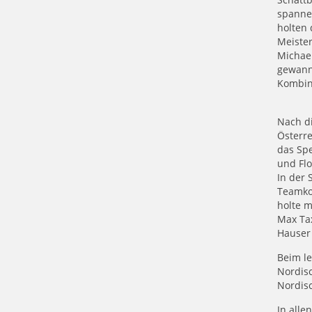
spanne
holten 
Meiste
Michael
gewann
Kombin
Nach d
Österre
das Sp
und Flo
In der 
Teamkol
holte m
Max Ta
Hauser 
Beim le
Nordis
Nordisc
In alle