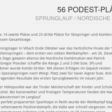
56 PODEST-PL
SPRUNGLAUF / NORDISCHE
e, 14 zweite Plätze und 23 dritte Plätze für Skispringer und Kombin
assen-Gesamtsiege.
iningslager in Villach Ende Oktober war das herbstliche Finale der 
efanispringen – dem ersten von sieben Wettkämpfen - am 26. Dez
s Dagn gewann ebenso die Nordische Kombination wie Patrick
 Gregor Pisecker schaffte die Ränge 2 und 3 (NK bzw. SP) und
bmer wurde Kombi-Dritter. Mit diesen Erfolgen im Gepäck reisten
 Spezialspringen nach Wörgl. Platz zwei für Xaver Aigner bzw. dre
ragenden Resultate des ersten Sprungbewerbs im neuen Jahr.
er Höhepunkte war die Tiroler Meisterschaft der Kinder und Schül
bühel. Bei Kaiserwetter und frostigen Temperaturen fanden die N
Massenstart im Langlauf
 perfekt präparierten Sportloipe in Reith wurde der Wettkampf be
 sehenswerte Positionskämpfe, die Kälte war schnell vergessen. 
ergschanzen lieferten sich nicht weniger als 96 Springer einen