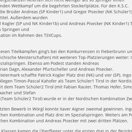
nden Wettkampf um die begehrten Stockerlplätze. Für den K.S.C.
die Brüder Andreas (SP Kinder1) und Gregor Pisecker (NK Schüler1
rtitel. Außerdem wurden
 Kogler (SP und NK Kinder1b) und Andreas Pisecker (NK Kinder1) Tir
 Springen und
ation im Rahmen des TSVCups.
iesen Titelkämpfen ging’s bei den Konkurrenzen in Fieberbrunn u
ichische Meisterschaften) mit weiteren Top-Platzierungen weiter:
ezialspringen. Ebenso am Podest standen Andreas
rian Dagn, Alexander Pfurtscheller und Andreas Pisecker.
Steiermark schaffte Patrick Kogler Platz drei (NK) und vier (SP). 
legen Timon-Pascal Kahofer als Team Schüler1 Tirol in der Nordis
it dem Team Schüler2 Tirol (mit Fabian Rauter, Thomas Hofer, Simo
xacher und Stefan
(Team Schüler2 Tirol) wurde er in der Nordischen Kombination Zw
tzten Bewerb in Wörgl konnte Xaver Aigner zweimal gewinnen. Ing
chen Kombination und Platz drei im Spezialspringen. Weiters am 
hen Kombination und Andreas Pisecker mit zwei dritten Plätzen.
n Klassen kamen die Überflieger unter die ersten drei in der Bezi