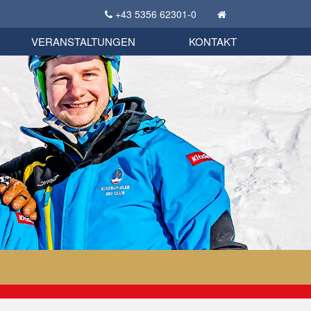
+43 5356 62301-0
KSC Sportgeschichte
uschbörse
tglieder Bekleidungsshop
VERANSTALTUNGEN
KONTAKT