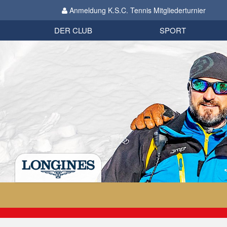
Anmeldung K.S.C. Tennis Mitgliederturnier
Biathlon
Organisation
Datenschutzverordnung 2018
Impressum
DER CLUB
SPORT