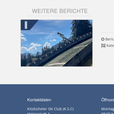
WEITERE BERICHTE
Beric
Kate
Kontaktdaten
Öffnun
Kitzbüheler Ski Club (K.S.C)
Montag
Hinterstadt 4
08:00 b