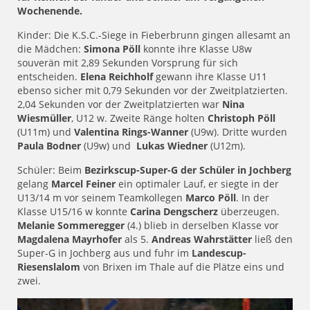
Wochenende.
Kinder: Die K.S.C.-Siege in Fieberbrunn gingen allesamt an
die Mädchen:
Simona Pöll
konnte ihre Klasse U8w
souverän mit 2,89 Sekunden Vorsprung für sich
entscheiden.
Elena Reichholf
gewann ihre Klasse U11
ebenso sicher mit 0,79 Sekunden vor der Zweitplatzierten.
2,04 Sekunden vor der Zweitplatzierten war
Nina
Wiesmüller
, U12 w. Zweite Ränge holten
Christoph Pöll
(U11m) und
Valentina Rings-Wanner
(U9w). Dritte wurden
Paula Bodner
(U9w) und
Lukas Wiedner
(U12m).
Schüler: Beim
Bezirkscup-Super-G der Schüler in Jochberg
gelang
Marcel Feiner
ein optimaler Lauf, er siegte in der
U13/14 m vor seinem Teamkollegen
Marco Pöll
. In der
Klasse U15/16 w konnte
Carina Dengscherz
überzeugen.
Melanie Sommeregger
(4.) blieb in derselben Klasse vor
Magdalena Mayrhofer
als 5.
Andreas Wahrstätter
ließ den
Super-G in Jochberg aus und fuhr im
Landescup-
Riesenslalom
von Brixen im Thale auf die Plätze eins und
zwei.