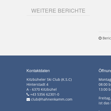
WEITERE BERICHTE
Beric
Kontaktdaten
Öffnun
Kitzbüheler Ski Club (K.S.C)
Montag
Hinterstadt 4
08:00 b
A - 6370 Kitzbühel
13:00 b
+43 5356 62301-0
Freita
club@hahnenkamm.com
ist das