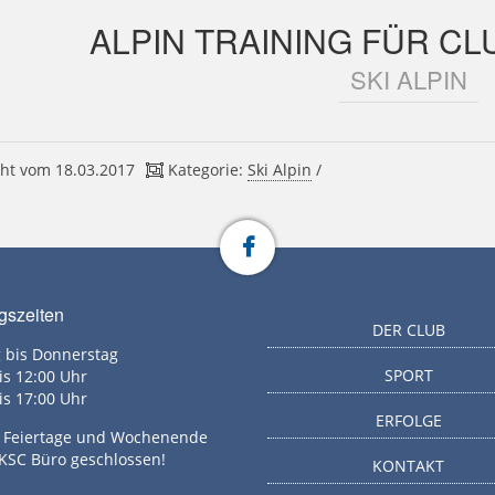
ALPIN TRAINING FÜR C
SKI ALPIN
ht vom 18.03.2017
Kategorie:
Ski Alpin
/
gszeiten
DER CLUB
 bis Donnerstag
SPORT
is 12:00 Uhr
is 17:00 Uhr
ERFOLGE
g, Feiertage und Wochenende
 KSC Büro geschlossen!
KONTAKT