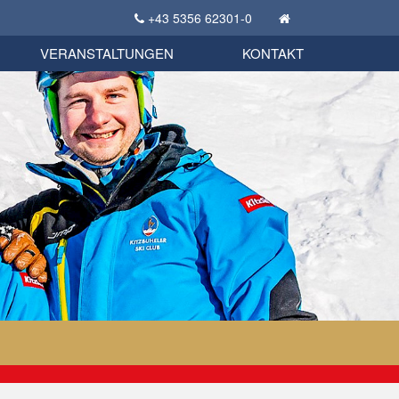
+43 5356 62301-0
KSC Sportgeschichte
uschbörse
tglieder Bekleidungsshop
VERANSTALTUNGEN
KONTAKT