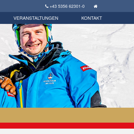
+43 5356 62301-0
KSC Sportgeschichte
uschbörse
tglieder Bekleidungsshop
VERANSTALTUNGEN
KONTAKT