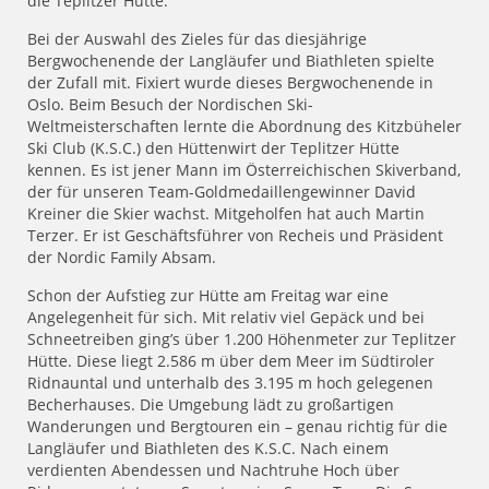
die Teplitzer Hütte.
Bei der Auswahl des Zieles für das diesjährige
Bergwochenende der Langläufer und Biathleten spielte
der Zufall mit. Fixiert wurde dieses Bergwochenende in
Oslo. Beim Besuch der Nordischen Ski-
Weltmeisterschaften lernte die Abordnung des Kitzbüheler
Ski Club (K.S.C.) den Hüttenwirt der Teplitzer Hütte
kennen. Es ist jener Mann im Österreichischen Skiverband,
der für unseren Team-Goldmedaillengewinner David
Kreiner die Skier wachst. Mitgeholfen hat auch Martin
Terzer. Er ist Geschäftsführer von Recheis und Präsident
der Nordic Family Absam.
Schon der Aufstieg zur Hütte am Freitag war eine
Angelegenheit für sich. Mit relativ viel Gepäck und bei
Schneetreiben ging’s über 1.200 Höhenmeter zur Teplitzer
Hütte. Diese liegt 2.586 m über dem Meer im Südtiroler
Ridnauntal und unterhalb des 3.195 m hoch gelegenen
Becherhauses. Die Umgebung lädt zu großartigen
Wanderungen und Bergtouren ein – genau richtig für die
Langläufer und Biathleten des K.S.C. Nach einem
verdienten Abendessen und Nachtruhe Hoch über