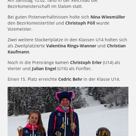
Am Samstag 10.02. fand in der Kelchsau die
Bezirksmeisterschaft im Slalom statt.
Bei guten Pistenverhältnissen holte sich
Nina Wiesmüller
den Bezirksmeistertitel und
Christoph Pöll
wurde
Vizemeister.
Zwei weitere Stockerlplätze in den Klassen U14 holten sich
als Zweitplatzierte
Valentina Rings-Wanner
und
Christian
Kaufmann
.
Noch in die Preisränge kamen
Christoph Erler
(U14) als
Vierter und
Julian Engel
(U16) als Fünfter.
Einen 15. Platz erreichte
Cedric Behr
in der Klasse U14.