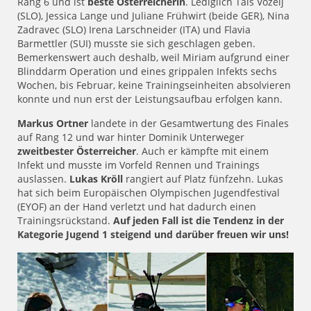
Rang 6 und ist
beste Österreicherin
. Lediglich Tais Vozelj
(SLO), Jessica Lange und Juliane Frühwirt (beide GER), Nina
Zadravec (SLO) Irena Larschneider (ITA) und Flavia
Barmettler (SUI) musste sie sich geschlagen geben.
Bemerkenswert auch deshalb, weil Miriam aufgrund einer
Blinddarm Operation und eines grippalen Infekts sechs
Wochen, bis Februar, keine Trainingseinheiten absolvieren
konnte und nun erst der Leistungsaufbau erfolgen kann.
Markus Ortner
landete in der Gesamtwertung des Finales
auf Rang 12 und war hinter Dominik Unterweger
zweitbester Österreicher
. Auch er kämpfte mit einem
Infekt und musste im Vorfeld Rennen und Trainings
auslassen.
Lukas Kröll
rangiert auf Platz fünfzehn. Lukas
hat sich beim Europäischen Olympischen Jugendfestival
(EYOF) an der Hand verletzt und hat dadurch einen
Trainingsrückstand.
Auf jeden Fall ist die Tendenz in der
Kategorie Jugend 1 steigend und darüber freuen wir uns!