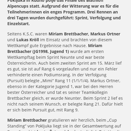
Pokljuka in Rudno polje das Finale des Biathlon
Alpencups statt. Aufgrund der Witterung war es für die
TeilnehmerInnen ein enges Programm. Drei Rennen an
drei Tagen wurden durchgeführt: Sprint, Verfolgung und
Einzelstart.
Seitens K.S.C. waren
Miriam Brettbacher, Markus Ortner
und
Lukas Kröll
im Einsatz und brachten von diesem
Wettkampf gute Ergebnisse nach Hause.
Miriam
Brettbacher (JG1998, Jugend 1)
wurde am ersten
Wettkampftag beim Sprint Neunte und war beste
Österreicherin. Auch beim zweiten Sprint am 15. März lief
es gut, sie ist auf Rang 6 vorgelaufen und nur ein Fehler
verhinderte einen Podiumsrang. In der Verfolgung
(Pursuit) belegte „Mimi“ Rang 11 (1/1/1/4). Markus Ortner,
ebenso in der Kategorie Jugend 1, war bei den Herren
bester Österreicher und tat es seiner Teamkollegin
Brettbacher gleich, er wurde Neunter. Beim Sprint 2 lief es
nicht nach seinem Wunsch, er belegte Rang 21. Dafür hielt
er sich beim Pursuit gut, mit Rang 9.
Miriam Brettbacher
gratulieren wir herzlich, beim „Cup
Standing“ von Pokljuka liegt sie in der Gesamtwertung auf