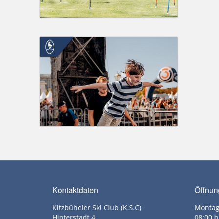
Kontaktdaten
Öffnun
Kitzbüheler Ski Club (K.S.C)
Montag
Hinterstadt 4
08:00 b