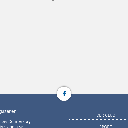
gszeiten
DER CLUB
 bis Donnerstag
SPORT
is 12:00 Uhr