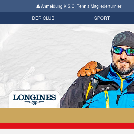
Anmeldung K.S.C. Tennis Mitgliederturnier
Biathlon
Organisation
Datenschutzverordnung 2018
Impressum
DER CLUB
SPORT