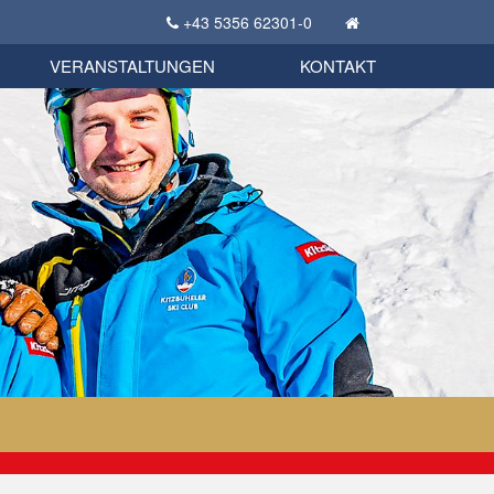
+43 5356 62301-0
KSC Sportgeschichte
uschbörse
tglieder Bekleidungsshop
VERANSTALTUNGEN
KONTAKT