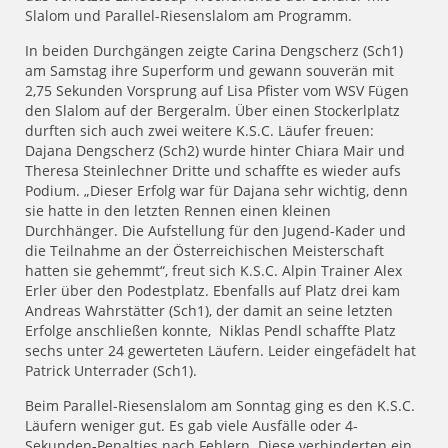
Slalom und Parallel-Riesenslalom am Programm.
In beiden Durchgängen zeigte Carina Dengscherz (Sch1)
am Samstag ihre Superform und gewann souverän mit
2,75 Sekunden Vorsprung auf Lisa Pfister vom WSV Fügen
den Slalom auf der Bergeralm. Über einen Stockerlplatz
durften sich auch zwei weitere K.S.C. Läufer freuen:
Dajana Dengscherz (Sch2) wurde hinter Chiara Mair und
Theresa Steinlechner Dritte und schaffte es wieder aufs
Podium. „Dieser Erfolg war für Dajana sehr wichtig, denn
sie hatte in den letzten Rennen einen kleinen
Durchhänger. Die Aufstellung für den Jugend-Kader und
die Teilnahme an der Österreichischen Meisterschaft
hatten sie gehemmt“, freut sich K.S.C. Alpin Trainer Alex
Erler über den Podestplatz. Ebenfalls auf Platz drei kam
Andreas Wahrstätter (Sch1), der damit an seine letzten
Erfolge anschließen konnte, Niklas Pendl schaffte Platz
sechs unter 24 gewerteten Läufern. Leider eingefädelt hat
Patrick Unterrader (Sch1).
Beim Parallel-Riesenslalom am Sonntag ging es den K.S.C.
Läufern weniger gut. Es gab viele Ausfälle oder 4-
Sekunden-Penalties nach Fehlern. Diese verhinderten ein