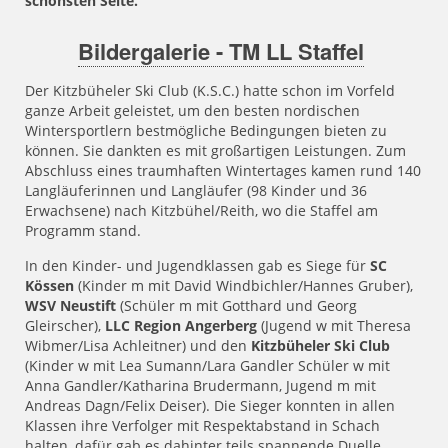
schönsten Seite.
Bildergalerie - TM LL Staffel
Der Kitzbüheler Ski Club (K.S.C.) hatte schon im Vorfeld
ganze Arbeit geleistet, um den besten nordischen
Wintersportlern bestmögliche Bedingungen bieten zu
können. Sie dankten es mit großartigen Leistungen. Zum
Abschluss eines traumhaften Wintertages kamen rund 140
Langläuferinnen und Langläufer (98 Kinder und 36
Erwachsene) nach Kitzbühel/Reith, wo die Staffel am
Programm stand.
In den Kinder- und Jugendklassen gab es Siege für
SC
Kössen
(Kinder m mit David Windbichler/Hannes Gruber),
WSV Neustift
(Schüler m mit Gotthard und Georg
Gleirscher),
LLC Region Angerberg
(Jugend w mit Theresa
Wibmer/Lisa Achleitner) und den
Kitzbüheler Ski Club
(Kinder w mit Lea Sumann/Lara Gandler Schüler w mit
Anna Gandler/Katharina Brudermann, Jugend m mit
Andreas Dagn/Felix Deiser). Die Sieger konnten in allen
Klassen ihre Verfolger mit Respektabstand in Schach
halten, dafür gab es dahinter teils spannende Duelle.