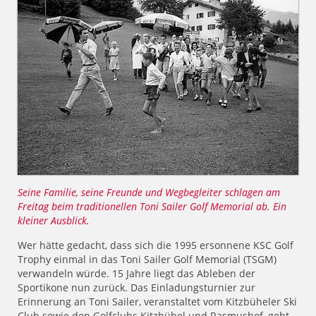
Seine Familie, seine Freunde und Wegbegleiter schlagen am
Freitag beim traditionellen Toni Sailer Golf Memorial ab. Ein
kleiner Ausblick.
Wer hätte gedacht, dass sich die 1995 ersonnene KSC Golf
Trophy einmal in das Toni Sailer Golf Memorial (TSGM)
verwandeln würde. 15 Jahre liegt das Ableben der
Sportikone nun zurück. Das Einladungsturnier zur
Erinnerung an Toni Sailer, veranstaltet vom Kitzbüheler Ski
Club sowie den Golfclubs Kitzbühel und Rasmushof, geht