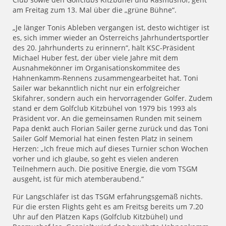
am Freitag zum 13. Mal über die „grüne Bühne“.
„Je länger Tonis Ableben vergangen ist, desto wichtiger ist
es, sich immer wieder an Österreichs Jahrhundertsportler
des 20. Jahrhunderts zu erinnern“, hält KSC-Präsident
Michael Huber fest, der über viele Jahre mit dem
Ausnahmekönner im Organisationskommitee des
Hahnenkamm-Rennens zusammengearbeitet hat. Toni
Sailer war bekanntlich nicht nur ein erfolgreicher
Skifahrer, sondern auch ein hervorragender Golfer. Zudem
stand er dem Golfclub Kitzbühel von 1979 bis 1993 als
Präsident vor. An die gemeinsamen Runden mit seinem
Papa denkt auch Florian Sailer gerne zurück und das Toni
Sailer Golf Memorial hat einen festen Platz in seinem
Herzen: „Ich freue mich auf dieses Turnier schon Wochen
vorher und ich glaube, so geht es vielen anderen
Teilnehmern auch. Die positive Energie, die vom TSGM
ausgeht, ist für mich atemberaubend.“
Für Langschläfer ist das TSGM erfahrungsgemäß nichts.
Für die ersten Flights geht es am Freitsg bereits um 7.20
Uhr auf den Plätzen Kaps (Golfclub Kitzbühel) und