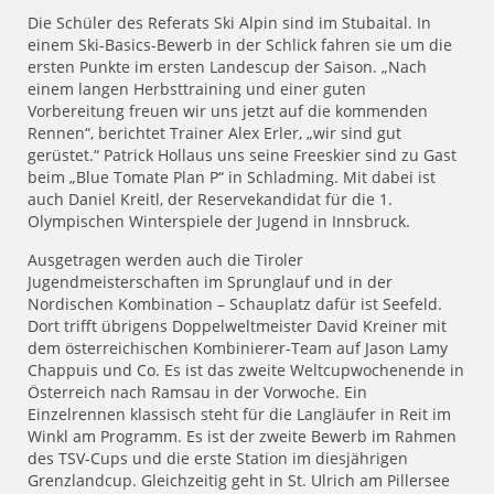
Die Schüler des Referats Ski Alpin sind im Stubaital. In
einem Ski-Basics-Bewerb in der Schlick fahren sie um die
ersten Punkte im ersten Landescup der Saison. „Nach
einem langen Herbsttraining und einer guten
Vorbereitung freuen wir uns jetzt auf die kommenden
Rennen“, berichtet Trainer Alex Erler, „wir sind gut
gerüstet.“ Patrick Hollaus uns seine Freeskier sind zu Gast
beim „Blue Tomate Plan P“ in Schladming. Mit dabei ist
auch Daniel Kreitl, der Reservekandidat für die 1.
Olympischen Winterspiele der Jugend in Innsbruck.
Ausgetragen werden auch die Tiroler
Jugendmeisterschaften im Sprunglauf und in der
Nordischen Kombination – Schauplatz dafür ist Seefeld.
Dort trifft übrigens Doppelweltmeister David Kreiner mit
dem österreichischen Kombinierer-Team auf Jason Lamy
Chappuis und Co. Es ist das zweite Weltcupwochenende in
Österreich nach Ramsau in der Vorwoche. Ein
Einzelrennen klassisch steht für die Langläufer in Reit im
Winkl am Programm. Es ist der zweite Bewerb im Rahmen
des TSV-Cups und die erste Station im diesjährigen
Grenzlandcup. Gleichzeitig geht in St. Ulrich am Pillersee