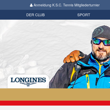
Anmeldung K.S.C. Tennis Mitgliederturnier
Biathlon
Organisation
Datenschutzverordnung 2018
Impressum
DER CLUB
SPORT