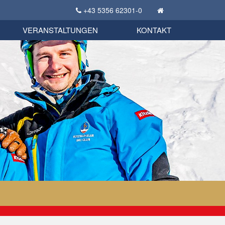
+43 5356 62301-0
KSC Sportgeschichte
uschbörse
tglieder Bekleidungsshop
VERANSTALTUNGEN
KONTAKT