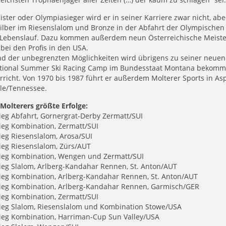
ster oder Olympiasieger wird er in seiner Karriere zwar nicht, ab
ilber im Riesenslalom und Bronze in der Abfahrt der Olympischen
 Lebenslauf. Dazu kommen außerdem neun Österreichische Meister
 bei den Profis in den USA.
nd der unbegrenzten Möglichkeiten wird übrigens zu seiner neue
ational Summer Ski Racing Camp im Bundesstaat Montana bekomme
rricht. Von 1970 bis 1987 führt er außerdem Molterer Sports in As
lle/Tennessee.
Molterers größte Erfolge:
ieg Abfahrt, Gornergrat-Derby Zermatt/SUI
ieg Kombination, Zermatt/SUI
ieg Riesenslalom, Arosa/SUI
ieg Riesenslalom, Zürs/AUT
Sieg Kombination, Wengen und Zermatt/SUI
ieg Slalom, Arlberg-Kandahar Rennen, St. Anton/AUT
Sieg Kombination, Arlberg-Kandahar Rennen, St. Anton/AUT
Sieg Kombination, Arlberg-Kandahar Rennen, Garmisch/GER
ieg Kombination, Zermatt/SUI
Sieg Slalom, Riesenslalom und Kombination Stowe/USA
Sieg Kombination, Harriman-Cup Sun Valley/USA