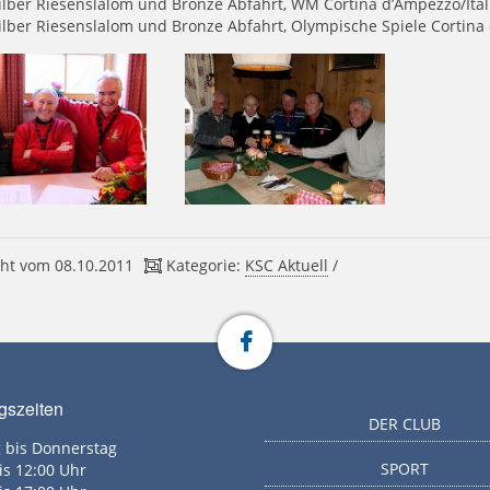
ilber Riesenslalom und Bronze Abfahrt, WM Cortina d’Ampezzo/Ital
ilber Riesenslalom und Bronze Abfahrt, Olympische Spiele Cortina
ht vom 08.10.2011
Kategorie:
KSC Aktuell
/
gszeiten
DER CLUB
 bis Donnerstag
SPORT
is 12:00 Uhr