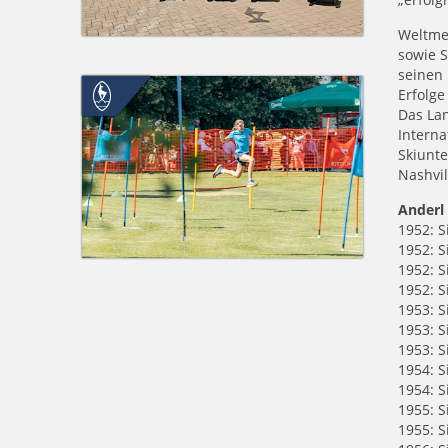
Weltmei
sowie S
seinen
Erfolge
Das La
Intern
Skiunte
Nashvi
Anderl 
1952: S
1952: S
1952: S
1952: S
1953: 
1953: S
1953: 
1954: 
1954: S
1955: 
1955: 