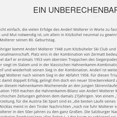
EIN UNBERECHENBAR
nicht einfach, die vielen Erfolge des Anderl Molterer in Worte zu fas
und Mut notwendig ist, um allein in Kitzbühel neunmal zu gewinne
Molterer seinen 80. Geburtstag.
ähriger kommt Anderl Molterer 1948 zum Kitzbüheler Ski Club und 
ionalmannschaft. Platz eins in der Kombination von Zermatt bedeut
el darf er erstmals 1953 vom obersten Treppchen des Siegerpodest
r siegt im Slalom und in der klassischen Hahnenkamm-Kombination
eif und wiederholt seinen Sieg in der Kombination. Anderl ist weit
agt Molterer nach seinem Sieg in der Abfahrt 1958. Für diesen Tri
 damit doppelt Erfolg, gelingt ihm doch ein neuer Streckenrekord 
an diesem Hahnenkamm-Wochenende an den jungen Skirennläufer. Z
ation 1959 machen die Hahnenkamm-Bilanz von Anderl Molterer ko
eichischen Zeitungen gehören dem damals 27jährigen. Von einem „T
rzeitung, für die Austria Ski Sport sind es „die besten Läufe seine
Nicklas meint in den Tiroler Nachrichten „noch nie fuhr Molterer s
olterer in den 50er-Jahren zu den ganz Großen. Die Salzburger N
reichsten Trophäenjäger aller Zeiten (…) der kaum zu schlagen“ sei