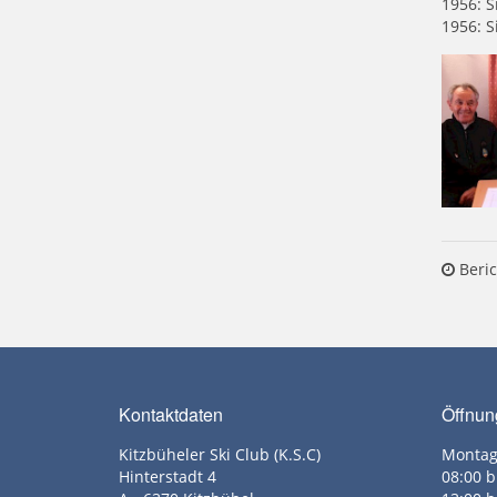
1956: S
1956: S
Beric
Kontaktdaten
Öffnun
Kitzbüheler Ski Club (K.S.C)
Montag
Hinterstadt 4
08:00 b