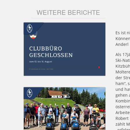
WEITERE BERICHTE
Es ist 
Können 
Anderl 
Als 17j
Ski-Nat
Kitzbüh
Moltere
der Str
ham“, s
und hat
gehen 
Kombin
österr
Arbeite
Robert 
zählt M
„erfolg