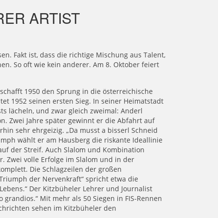
ER ARTIST
sen. Fakt ist, dass die richtige Mischung aus Talent,
n. So oft wie kein anderer. Am 8. Oktober feiert
schafft 1950 den Sprung in die österreichische
et 1952 seinen ersten Sieg. In seiner Heimatstadt
s lächeln, und zwar gleich zweimal: Anderl
. Zwei Jahre später gewinnt er die Abfahrt auf
erhin sehr ehrgeizig. „Da musst a bisserl Schneid
umph wählt er am Hausberg die riskante Ideallinie
auf der Streif. Auch Slalom und Kombination
wei volle Erfolge im Slalom und in der
mplett. Die Schlagzeilen der großen
riumph der Nervenkraft“ spricht etwa die
s Lebens.“ Der Kitzbüheler Lehrer und Journalist
o grandios.“ Mit mehr als 50 Siegen in FIS-Rennen
achrichten sehen im Kitzbüheler den
.