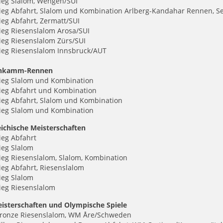
ieg Slalom, Wengen/SUI
ieg Abfahrt, Slalom und Kombination Arlberg-Kandahar Rennen, Se
ieg Abfahrt, Zermatt/SUI
ieg Riesenslalom Arosa/SUI
ieg Riesenslalom Zürs/SUI
Sieg Riesenslalom Innsbruck/AUT
nkamm-Rennen
Sieg Slalom und Kombination
Sieg Abfahrt und Kombination
ieg Abfahrt, Slalom und Kombination
Sieg Slalom und Kombination
eichische Meisterschaften
ieg Abfahrt
ieg Slalom
ieg Riesenslalom, Slalom, Kombination
ieg Abfahrt, Riesenslalom
ieg Slalom
ieg Riesenslalom
isterschaften und Olympische Spiele
Bronze Riesenslalom, WM Åre/Schweden