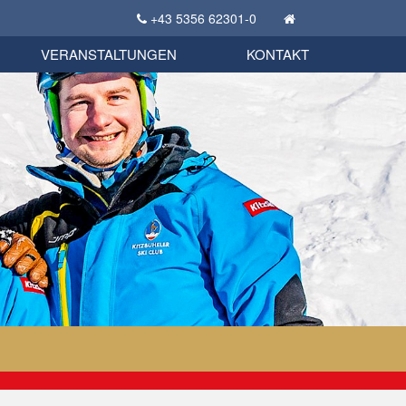
+43 5356 62301-0
KSC Sportgeschichte
uschbörse
tglieder Bekleidungsshop
VERANSTALTUNGEN
KONTAKT