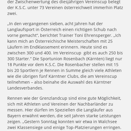
der Zwischenwertung des diesjährigen Vereinscup belegt
der K.S.C. unter 73 Vereinen österreichweit immerhin Platz
zwei.
„In den vergangenen sieben, acht Jahren hat der
Langlaufsport in Österreich einen richtigen Schub nach
vorne gemacht“, berichtet Trainer Toni Ehrensperger. „Ich
kann mich an Österreichische Meisterschaften mit 25
Läufern im Endklassement erinnern. Heute sind es
zwischen 300 und 400. Im Vereinscup gibt es auch 250 bis
300 Starter.“ Die Sportunion Rosenbach (Kärnten) liegt nur
18 Punkte vor dem K.S.C. Die Rosenbacher stellen mit 15
bis 20 Sportlern je Rennen in Summe gleich viele Athleten
wie die übrigen fünf Kärntner Clubs, die am Vereinscup
teilnehmen – also beinahe die Auswahl des Kärntner
Landesverbandes.
Rennen wie der Grenzlandcup sind eine gute Möglichkeit,
sich mit Athleten und Vereinen der Nachbarländer zu
messen. Hier dürfen im Speziellen die Langläufer aus
Bayern erwähnt werden, die seit Jahren starke Leistungen
zeigen. „Gestern Sonntag konnten wir etwa in Walchsee
zwei Klassensiege und einige Top-Platzierungen erringen.