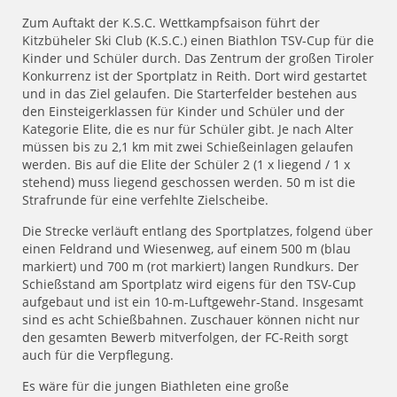
Zum Auftakt der K.S.C. Wettkampfsaison führt der
Kitzbüheler Ski Club (K.S.C.) einen Biathlon TSV-Cup für die
Kinder und Schüler durch. Das Zentrum der großen Tiroler
Konkurrenz ist der Sportplatz in Reith. Dort wird gestartet
und in das Ziel gelaufen. Die Starterfelder bestehen aus
den Einsteigerklassen für Kinder und Schüler und der
Kategorie Elite, die es nur für Schüler gibt. Je nach Alter
müssen bis zu 2,1 km mit zwei Schießeinlagen gelaufen
werden. Bis auf die Elite der Schüler 2 (1 x liegend / 1 x
stehend) muss liegend geschossen werden. 50 m ist die
Strafrunde für eine verfehlte Zielscheibe.
Die Strecke verläuft entlang des Sportplatzes, folgend über
einen Feldrand und Wiesenweg, auf einem 500 m (blau
markiert) und 700 m (rot markiert) langen Rundkurs. Der
Schießstand am Sportplatz wird eigens für den TSV-Cup
aufgebaut und ist ein 10-m-Luftgewehr-Stand. Insgesamt
sind es acht Schießbahnen. Zuschauer können nicht nur
den gesamten Bewerb mitverfolgen, der FC-Reith sorgt
auch für die Verpflegung.
Es wäre für die jungen Biathleten eine große