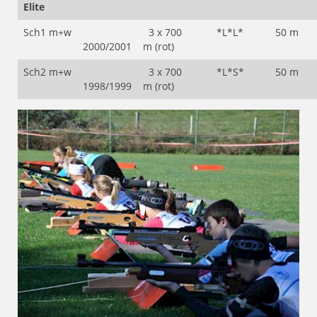
Elite
Sch1 m+w
3 x 700
*L*L*
50 m
2000/2001
m (rot)
Sch2 m+w
3 x 700
*L*S*
50 m
1998/1999
m (rot)