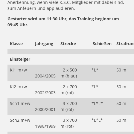
Anerkennung, wenn viele K.S.C. Mitglieder mit dabei sind,
zum Anfeuern und applaudieren.
Gestartet wird um 11:30 Uhr, das Training beginnt um
09:45 Uhr.
Klasse
Jahrgang
Strecke
Schießen
Strafru
Einsteiger
Ki1 m+w
2 x 500
*L*
50 m
2004/2005
m (blau)
Ki2 m+w
2 x 700
*L*
50 m
2002/2003
m (rot)
Sch1 m+w
3 x 700
*L*L*
50 m
2000/2001
m (rot)
Sch2 m+w
3 x 700
*L*L*
50 m
1998/1999
m (rot)