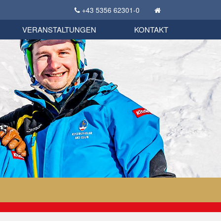
+43 5356 62301-0
KSC Sportgeschichte
uschbörse
tglieder Bekleidungsshop
VERANSTALTUNGEN
KONTAKT