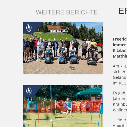
E
WEITERE BERICHTE
Freeri
immer b
Kitzbüh
Matthi
Am 7. D
sich er
Gelände
im KSC
Es gab 
Jahren.
Krainb
Wallner
„Leider
Angriff