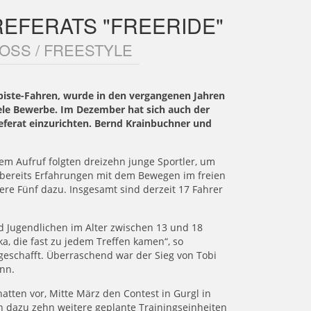
EFERATS "FREERIDE"
OSS / FREESTYLE
-piste-Fahren, wurde in den vergangenen Jahren
viele Bewerbe. Im Dezember hat sich auch der
Referat einzurichten. Bernd Krainbuchner und
em Aufruf folgten dreizehn junge Sportler, um
n bereits Erfahrungen mit dem Bewegen im freien
re Fünf dazu. Insgesamt sind derzeit 17 Fahrer
nd Jugendlichen im Alter zwischen 13 und 18
ka, die fast zu jedem Treffen kamen“, so
schafft. Überraschend war der Sieg von Tobi
ann.
tten vor, Mitte März den Contest in Gurgl in
h dazu zehn weitere geplante Trainingseinheiten