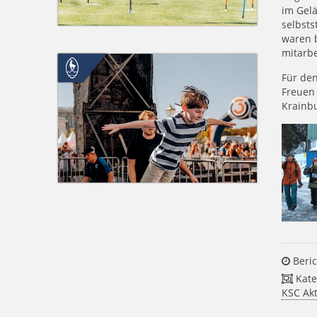
im Gelä
selbsts
waren b
mitarbe
Für de
Freuen 
Krainb
Beric
Kate
KSC Akt