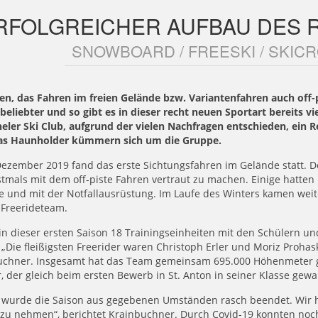
RFOLGREICHER AUFBAU DES R
SNOWBOARD / FREESKI / SKICR
den, das Fahren im freien Gelände bzw. Variantenfahren auch off
eliebter und so gibt es in dieser recht neuen Sportart bereits 
eler Ski Club, aufgrund der vielen Nachfragen entschieden, ein 
as Haunholder kümmern sich um die Gruppe.
ezember 2019 fand das erste Sichtungsfahren im Gelände statt. D
stmals mit dem off-piste Fahren vertraut zu machen. Einige hatte
 und mit der Notfallausrüstung. Im Laufe des Winters kamen weite
 Freerideteam.
in dieser ersten Saison 18 Trainingseinheiten mit den Schülern u
 „Die fleißigsten Freerider waren Christoph Erler und Moriz Prohas
uchner. Insgesamt hat das Team gemeinsam 695.000 Höhenmeter ge
, der gleich beim ersten Bewerb in St. Anton in seiner Klasse gew
 wurde die Saison aus gegebenen Umständen rasch beendet. Wir ha
 zu nehmen“, berichtet Krainbuchner. Durch Covid-19 konnten noc